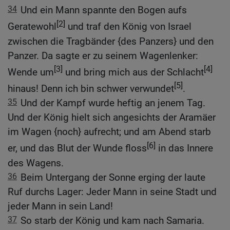
34
Und ein Mann spannte den Bogen aufs
[2]
Geratewohl
und traf den König von Israel
zwischen die Tragbänder {des Panzers} und den
Panzer. Da sagte er zu seinem Wagenlenker:
[3]
[4]
Wende um
und bring mich aus der Schlacht
[5]
hinaus! Denn ich bin schwer verwundet
.
35
Und der Kampf wurde heftig an jenem Tag.
Und der König hielt sich angesichts der Aramäer
im Wagen {noch} aufrecht; und am Abend starb
[6]
er, und das Blut der Wunde floss
in das Innere
des Wagens.
36
Beim Untergang der Sonne erging der laute
Ruf durchs Lager: Jeder Mann in seine Stadt und
jeder Mann in sein Land!
37
So starb der König und kam nach Samaria.