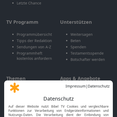
Letzte Chance
TV Programm
Unterstützen
Programmübersicht
Weitersagen
Tipps der Redaktion
Beten
Sendungen von A-Z
Spenden
Programmheft
Testamentsspende
kostenlos anfordern
Botschafter werden
Themen
Apps & Angebote
Gott und Bibel erklärt
Newsletter
Feiertage
Mobile App
Interviews
Kids App
Neuigkeiten
Smart TV
HbbTV