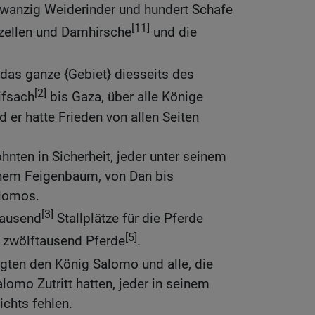
zwanzig Weiderinder und hundert Schafe
[11]
zellen und Damhirsche
und die
 das ganze {Gebiet} diesseits des
[2]
ifsach
bis Gaza, über alle Könige
 er hatte Frieden von allen Seiten
hnten in Sicherheit, jeder unter seinem
inem Feigenbaum, von Dan bis
alomos.
[3]
tausend
Stallplätze für die Pferde
[5]
 zwölftausend Pferde
.
gten den König Salomo und alle, die
omo Zutritt hatten, jeder in seinem
ichts fehlen.