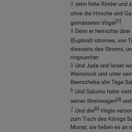
3
zehn fette Rinder und 
ohne die Hirsche und Ga
[1]
gemästeten Vögel
.
4
Denn er herrschte über
{Euphrat} stromes, von T
diesseits des Stroms; und
ringsumher.
5
Und Juda und Israel wo
Weinstock und unter se
Beerscheba alle Tage S
6
Und Salomo hatte vier
[4]
seiner Streitwagen
und
7
[6]
Und die
Vögte versor
zum Tisch des Königs Sal
Monat; sie ließen es an n