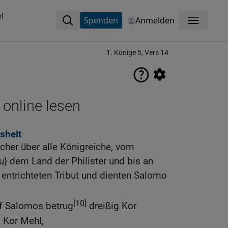
l
Spenden
Anmelden
Menü
1. Könige 5, Vers 14
 online lesen
sheit
her über alle Königreiche, vom
zu} dem Land der Philister und bis an
 entrichteten Tribut und dienten Salomo
[10]
rf Salomos betrug
dreißig Kor
 Kor Mehl,