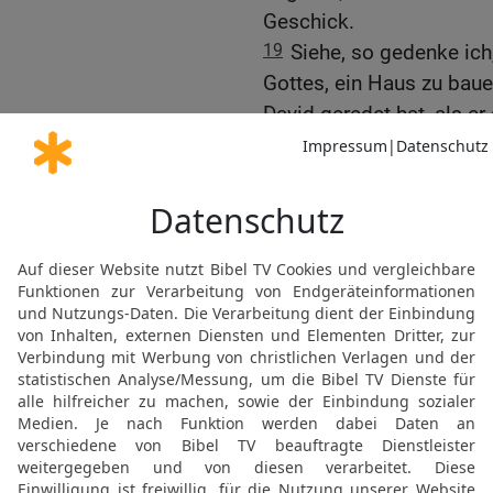
Geschick.
19
Siehe, so gedenke ic
Gottes, ein Haus zu baue
David geredet hat, als er
Stelle auf deinen Thron
das Haus bauen.
20
So gib {nun} den Bef
schlägt. Meine Knechte 
[12]
zusammenarbeiten
. 
dir geben, ganz wie du e
niemand unter uns ist, de
die Sidonier.
21
Und es geschah, als 
freute er sich sehr; und 
der David einen weisen S
Volk gegeben hat.