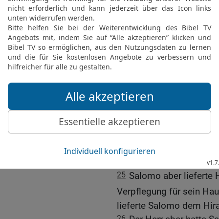
22
Und Hiram sandte zu 
{die Botschaft} gehört, d
deinen Wunsch nach Zed
erfüllen.
23
Meine Knechte sollen
hinabbringen; ich werde
machen {und sie} bis an 
angeben wirst, und dort 
Und du kannst es {dort d
meinen Wunsch erfüllen, 
24
So lieferte Hiram de
Wacholderholz ganz nac
25
Salomo aber lieferte
Verpflegung für sein Ha
lieferte Salomo dem Hira
26