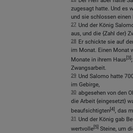
Der Herr aber hatte S
zugesagt hatte. Und es 
und sie schlossen einen
27
Und der König Salomo
aus, und die {Zahl der}
28
Er schickte sie auf 
im Monat. Einen Monat w
[3]
Monate in ihrem Haus
Zwangsarbeit.
29
Und Salomo hatte 700
im Gebirge,
30
abgesehen von den Ob
die Arbeit {eingesetzt} w
[4]
beaufsichtigten
, das m
31
Und der König gab Bef
[5]
wertvolle
Steine, um d