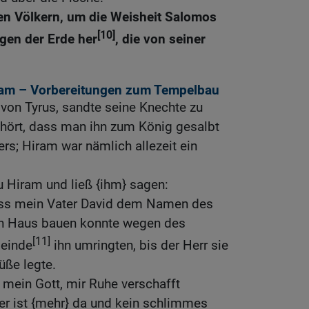
en Völkern, um die Weisheit Salomos
[10]
igen der Erde her
, die von seiner
ram – Vorbereitungen zum Tempelbau
von Tyrus, sandte seine Knechte zu
ehört, dass man ihn zum König gesalbt
ers; Hiram war nämlich allezeit ein
 Hiram und ließ {ihm} sagen:
dass mein Vater David dem Namen des
ein Haus bauen konnte wegen des
[11]
Feinde
ihn umringten, bis der Herr sie
üße legte.
, mein Gott, mir Ruhe verschafft
er ist {mehr} da und kein schlimmes