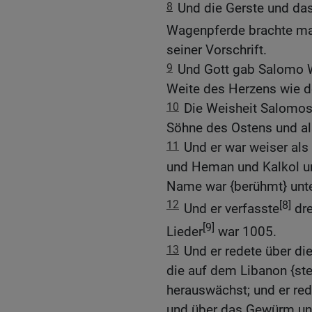
8
Und die Gerste und das 
Wagenpferde brachte man
seiner Vorschrift.
9
Und Gott gab Salomo W
Weite des Herzens wie d
10
Die Weisheit Salomos 
Söhne des Ostens und al
11
Und er war weiser als 
und Heman und Kalkol un
Name war {berühmt} unte
12
[8]
Und er verfasste
dre
[9]
Lieder
war 1005.
13
Und er redete über di
die auf dem Libanon {ste
herauswächst; und er red
und über das Gewürm und