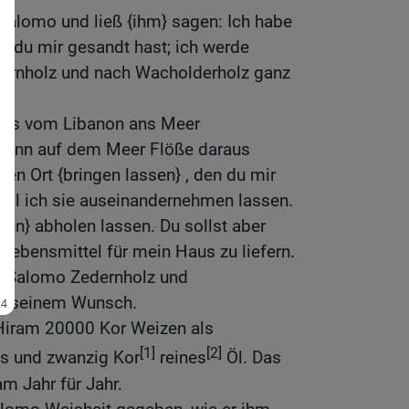
Salomo und ließ {ihm} sagen: Ich habe
ie du mir gesandt hast; ich werde
ernholz und nach Wacholderholz ganz
 es vom Libanon ans Meer
 dann auf dem Meer Flöße daraus
den Ort {bringen lassen} , den du mir
will ich sie auseinandernehmen lassen.
ann} abholen lassen. Du sollst aber
Lebensmittel für mein Haus zu liefern.
m Salomo Zedernholz und
h seinem Wunsch.
 Hiram 20000 Kor Weizen als
[1]
[2]
us und zwanzig Kor
reines
Öl. Das
m Jahr für Jahr.