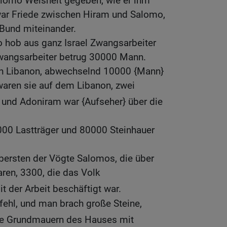
alomo Weisheit gegeben, wie er ihm
war Friede zwischen Hiram und Salomo,
 Bund miteinander.
 hob aus ganz Israel Zwangsarbeiter
 Zwangsarbeiter betrug 30000 Mann.
den Libanon, abwechselnd 10000 {Mann}
aren sie auf dem Libanon, zwei
; und Adoniram war {Aufseher} über die
00 Lastträger und 80000 Steinhauer
ersten der Vögte Salomos, die über
aren, 3300, die das Volk
it der Arbeit beschäftigt war.
ehl, und man brach große Steine,
ie Grundmauern des Hauses mit