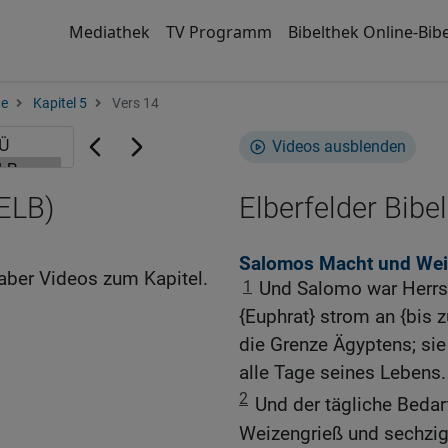
Mediathek
TV Programm
Bibelthek Online-Bibe
ge
Kapitel 5
Vers 14
Videos ausblenden
(ELB)
Elberfelder Bibel
Salomos Macht und Wei
aber Videos zum Kapitel.
1
Und Salomo war Herrsc
{Euphrat} strom an {bis 
die Grenze Ägyptens; sie
alle Tage seines Lebens.
2
Und der tägliche Beda
Weizengrieß und sechzig