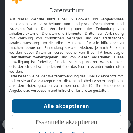
Gott und Bibel erklärt
Newsletter
Feiertage
Mobile App
Interviews
Kids App
Neuigkeiten
Smart TV
HbbTV
Bibelthek Online-Bibel
Nächster Gottesdienst
Bibel TV
Service
Über uns
Kontakt
Jobs
TV-Empfang
Presse
FAQ
Mediadaten
bibeltv.de:
Impressum
Datenschutz