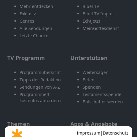
Mehr entdecken
Bibel TV
Exklusiv
Bibel TV Impuls
Genres
EchtJetzt
Alle Sendungen
MeinGottesdienst
Letzte Chance
TV Programm
Unterstützen
Programmübersicht
Weitersagen
Tipps der Redaktion
Beten
Sendungen von A-Z
Spenden
Programmheft
Testamentsspende
kostenlos anfordern
Botschafter werden
Themen
Apps & Angebote