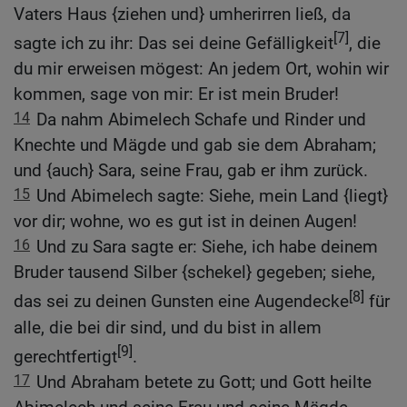
Vaters Haus {ziehen und} umherirren ließ, da
[7]
sagte ich zu ihr: Das sei deine Gefälligkeit
, die
du mir erweisen mögest: An jedem Ort, wohin wir
kommen, sage von mir: Er ist mein Bruder!
14
Da nahm Abimelech Schafe und Rinder und
Knechte und Mägde und gab sie dem Abraham;
und {auch} Sara, seine Frau, gab er ihm zurück.
15
Und Abimelech sagte: Siehe, mein Land {liegt}
vor dir; wohne, wo es gut ist in deinen Augen!
16
Und zu Sara sagte er: Siehe, ich habe deinem
Bruder tausend Silber {schekel} gegeben; siehe,
[8]
das sei zu deinen Gunsten eine Augendecke
für
alle, die bei dir sind, und du bist in allem
[9]
gerechtfertigt
.
17
Und Abraham betete zu Gott; und Gott heilte