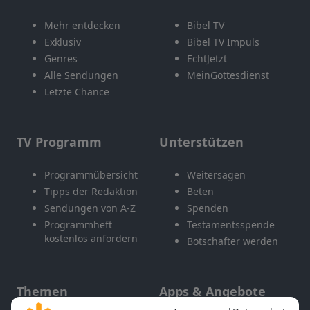
Mehr entdecken
Bibel TV
Exklusiv
Bibel TV Impuls
Genres
EchtJetzt
Alle Sendungen
MeinGottesdienst
Letzte Chance
TV Programm
Unterstützen
Programmübersicht
Weitersagen
Tipps der Redaktion
Beten
Sendungen von A-Z
Spenden
Programmheft
Testamentsspende
kostenlos anfordern
Botschafter werden
Themen
Apps & Angebote