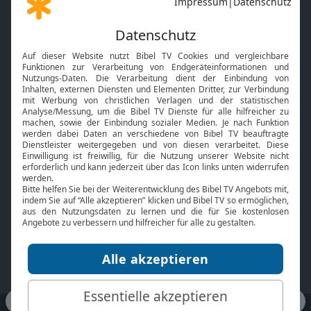
Gott und Bibel erklärt
Newsletter
Feiertage
Mobile App
Interviews
Kids App
Neuigkeiten
Smart TV
HbbTV
Bibelthek Online-Bibel
Nächster Gottesdienst
Bibel TV
Service
Über uns
Kontakt
Jobs
TV-Empfang
Presse
FAQ
Mediadaten