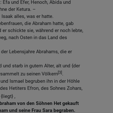
: Efa und Efer, Henoch, Abida und
hne der Ketura. –
saak alles, was er hatte.
benfrauen, die Abraham hatte, gab
r schickte sie, während er noch lebte,
eg, nach Osten in das Land des
 der Lebensjahre Abrahams, die er
und starb in gutem Alter, alt und {der
[3]
ersammelt zu seinen Völkern
.
 und Ismael begruben ihn in der Höhle
des Hetiters Efron, des Sohnes Zohars,
liegt} ,
Abraham von den Söhnen Het gekauft
ham und seine Frau Sara begraben.