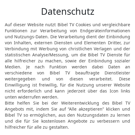
es so steht, warum {triff
Herrn zu befragen.
23
Der Herr aber sprach 
Leib, und zwei Volksstä
und ein Volksstamm wird 
Ältere wird dem Jüngere
24
Und als ihre Tage erfü
siehe, da waren Zwillinge
25
Und der erste kam hera
haariger Mantel; und m
26
Und danach kam sein B
Ferse Esaus. Da gab m
war sechzig Jahre alt, a
27
Und die Jungen wuchs
[9]
Mann
, ein Mann des {f