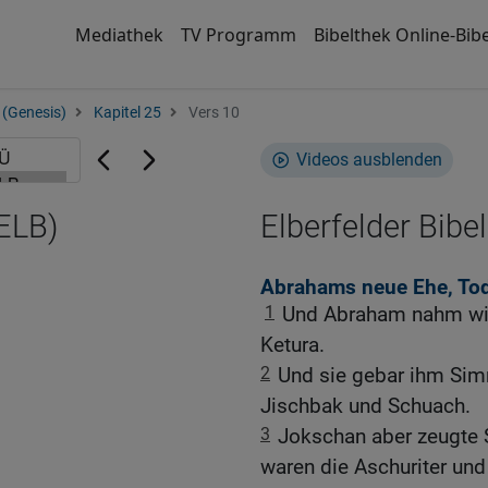
Mediathek
TV Programm
Bibelthek Online-Bibe
 (Genesis)
Kapitel 25
Vers 10
Videos ausblenden
(ELB)
Elberfelder Bibel
Abrahams neue Ehe, To
1
Und Abraham nahm wie
Ketura.
2
Und sie gebar ihm Sim
Jischbak und Schuach.
3
Jokschan aber zeugte 
waren die Aschuriter und