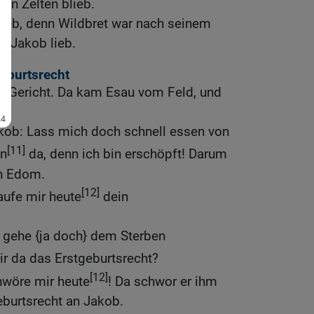
den Zelten blieb.
lieb, denn Wildbret war nach seinem
e Jakob lieb.
geburtsrecht
in Gericht. Da kam Esau vom Feld, und
kob: Lass mich doch schnell essen von
[11]
en
da, denn ich bin erschöpft! Darum
n Edom.
[12]
aufe mir heute
dein
h gehe {ja doch} dem Sterben
ir da das Erstgeburtsrecht?
[12]
hwöre mir heute
! Da schwor er ihm
eburtsrecht an Jakob.