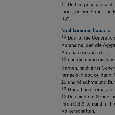
11
Und es geschah nach
Isaak, seinen Sohn; und
Roï.
Nachkommen Ismaels
12
Das ist die Generatio
Abrahams, den die Ägypt
Abraham geboren hat;
13
und dies sind die Na
Namen, nach ihrer Gener
Ismaels: Nebajot, dann
14
und Mischma und Du
15
Hadad und Tema, Jetu
16
Das sind die Söhne Is
ihren Gehöften und in ihr
Völkerschaften.