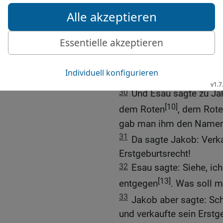
gesitteter Mann, der bei 
28
Und Isaak hatte Esau 
Mund; Rebekka aber hatt
Esau verkauft sein Erst
29
Einst kochte Jakob e
er war erschöpft.
30
Und Esau sagte zu Ja
[10]
dem Roten
, dem Rot
gab man ihm den Name
31
Da sagte Jakob: Verk
Erstgeburtsrecht!
32
Esau sagte: Siehe, ic
[13]
entgegen
. Was soll m
33
Jakob aber sagte: Sc
und verkaufte sein Erstg