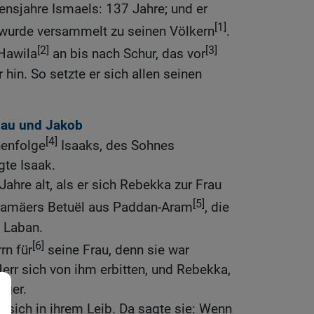
ensjahre Ismaels: 137 Jahre; und er
[1]
 wurde versammelt zu seinen Völkern
.
[2]
[3]
Hawila
an bis nach Schur, das vor
 hin. So setzte er sich allen seinen
au und Jakob
[4]
nenfolge
Isaaks, des Sohnes
te Isaak.
Jahre alt, als er sich Rebekka zur Frau
[5]
Aramäers Betuël aus Paddan-Aram
, die
 Laban.
[6]
rn für
seine Frau, denn sie war
Herr sich von ihm erbitten, und Rebekka,
nger.
n sich in ihrem Leib. Da sagte sie: Wenn