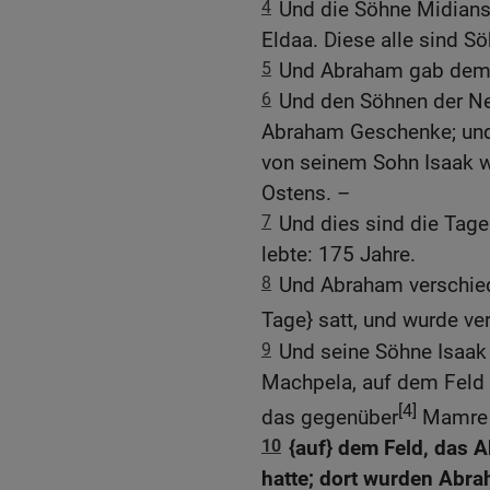
4
Und die Söhne Midians
Eldaa. Diese alle sind Sö
5
Und Abraham gab dem I
6
Und den Söhnen der Ne
Abraham Geschenke; und e
von seinem Sohn Isaak w
Ostens. –
7
Und dies sind die Tage
lebte: 175 Jahre.
8
Und Abraham verschied 
Tage} satt, und wurde v
9
Und seine Söhne Isaak
Machpela, auf dem Feld 
[4]
das gegenüber
Mamre {
10
{auf} dem Feld, das 
hatte; dort wurden Abra