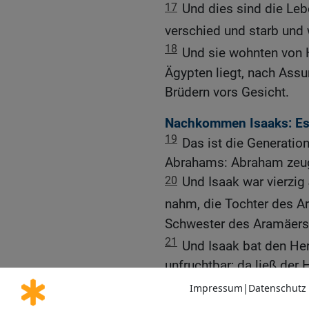
17
Und dies sind die Leb
verschied und starb und
18
Und sie wohnten von 
Ägypten liegt, nach Assur
Brüdern vors Gesicht.
Nachkommen Isaaks: Es
19
Das ist die Generatio
Abrahams: Abraham zeug
20
Und Isaak war vierzig 
nahm, die Tochter des 
Schwester des Aramäers
21
Und Isaak bat den Her
unfruchtbar; da ließ der 
seine Frau, wurde schwa
22
Und die Kinder stieße