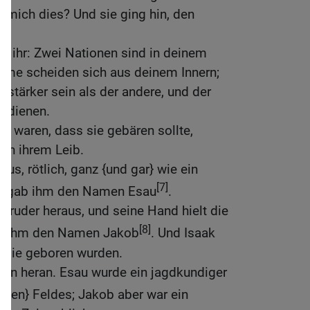
t} mich dies? Und sie ging hin, den
zu ihr: Zwei Nationen sind in deinem
mme scheiden sich aus deinem Innern;
stärker sein als der andere, und der
n dienen.
llt waren, dass sie gebären sollte,
 in ihrem Leib.
us, rötlich, ganz {und gar} wie ein
[7]
an gab ihm den Namen Esau
.
ruder heraus, und seine Hand hielt die
[8]
an ihm den Namen Jakob
. Und Isaak
ls sie geboren wurden.
en heran. Esau wurde ein jagdkundiger
reien} Feldes; Jakob aber war ein