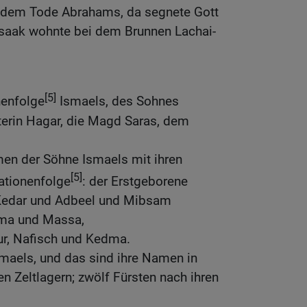
 dem Tode Abrahams, da segnete Gott
 Isaak wohnte bei dem Brunnen Lachai-
[5]
nenfolge
Ismaels, des Sohnes
erin Hagar, die Magd Saras, dem
men der Söhne Ismaels mit ihren
[5]
ationenfolge
: der Erstgeborene
 Kedar und Adbeel und Mibsam
ma und Massa,
r, Nafisch und Kedma.
maels, und das sind ihre Namen in
en Zeltlagern; zwölf Fürsten nach ihren