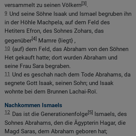
[3]
versammelt zu seinen Völkern
.
9
Und seine Söhne Isaak und Ismael begruben ihn
in der Höhle Machpela, auf dem Feld des
Hetiters Efron, des Sohnes Zohars, das
[4]
gegenüber
Mamre {liegt} ,
10
{auf} dem Feld, das Abraham von den Söhnen
Het gekauft hatte; dort wurden Abraham und
seine Frau Sara begraben.
11
Und es geschah nach dem Tode Abrahams, da
segnete Gott Isaak, seinen Sohn; und Isaak
wohnte bei dem Brunnen Lachai-Roï.
Nachkommen Ismaels
12
[5]
Das ist die Generationenfolge
Ismaels, des
Sohnes Abrahams, den die Ägypterin Hagar, die
Magd Saras, dem Abraham geboren hat;