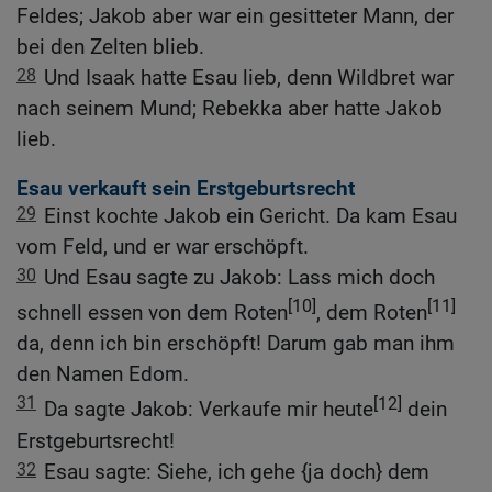
Feldes; Jakob aber war ein gesitteter Mann, der
bei den Zelten blieb.
28
Und Isaak hatte Esau lieb, denn Wildbret war
nach seinem Mund; Rebekka aber hatte Jakob
lieb.
Esau verkauft sein Erstgeburtsrecht
29
Einst kochte Jakob ein Gericht. Da kam Esau
vom Feld, und er war erschöpft.
30
Und Esau sagte zu Jakob: Lass mich doch
[10]
[11]
schnell essen von dem Roten
, dem Roten
da, denn ich bin erschöpft! Darum gab man ihm
den Namen Edom.
31
[12]
Da sagte Jakob: Verkaufe mir heute
dein
Erstgeburtsrecht!
32
Esau sagte: Siehe, ich gehe {ja doch} dem