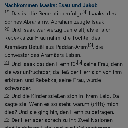
Nachkommen Isaaks: Esau und Jakob
19
[4]
Das ist die Generationenfolge
Isaaks, des
Sohnes Abrahams: Abraham zeugte Isaak.
20
Und Isaak war vierzig Jahre alt, als er sich
Rebekka zur Frau nahm, die Tochter des
[5]
Aramäers Betuël aus Paddan-Aram
, die
Schwester des Aramäers Laban.
21
[6]
Und Isaak bat den Herrn für
seine Frau, denn
sie war unfruchtbar; da ließ der Herr sich von ihm
erbitten, und Rebekka, seine Frau, wurde
schwanger.
22
Und die Kinder stießen sich in ihrem Leib. Da
sagte sie: Wenn es so steht, warum {trifft} mich
dies? Und sie ging hin, den Herrn zu befragen.
23
Der Herr aber sprach zu ihr: Zwei Nationen