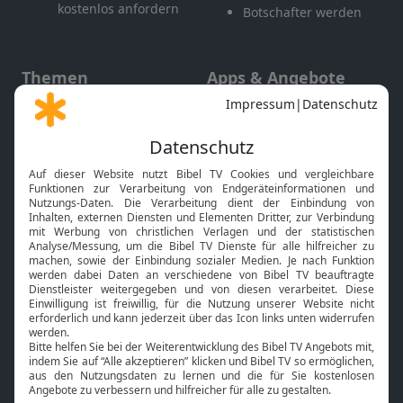
kostenlos anfordern
Botschafter werden
Themen
Apps & Angebote
Gott und Bibel erklärt
Newsletter
Feiertage
Mobile App
Interviews
Kids App
Neuigkeiten
Smart TV
HbbTV
Bibelthek Online-Bibel
Nächster Gottesdienst
Bibel TV
Service
Über uns
Kontakt
Jobs
TV-Empfang
Presse
FAQ