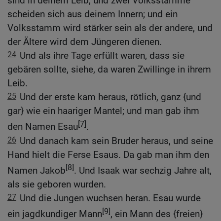
sind in deinem Leib, und zwei Volksstämme
scheiden sich aus deinem Innern; und ein
Volksstamm wird stärker sein als der andere, und
der Ältere wird dem Jüngeren dienen.
24
Und als ihre Tage erfüllt waren, dass sie
gebären sollte, siehe, da waren Zwillinge in ihrem
Leib.
25
Und der erste kam heraus, rötlich, ganz {und
gar} wie ein haariger Mantel; und man gab ihm
[7]
den Namen Esau
.
26
Und danach kam sein Bruder heraus, und seine
Hand hielt die Ferse Esaus. Da gab man ihm den
[8]
Namen Jakob
. Und Isaak war sechzig Jahre alt,
als sie geboren wurden.
27
Und die Jungen wuchsen heran. Esau wurde
[9]
ein jagdkundiger Mann
, ein Mann des {freien}