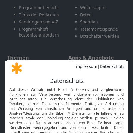
Programmübersicht
Weitersagen
Tipps der Redaktion
Beten
Sendungen von A-Z
Spenden
Programmheft
Testamentsspende
kostenlos anfordern
Botschafter werden
Themen
Apps & Angebote
Gott und Bibel erklärt
Newsletter
Feiertage
Mobile App
Interviews
Kids App
Neuigkeiten
Smart TV
HbbTV
Bibelthek Online-Bibel
Nächster Gottesdienst