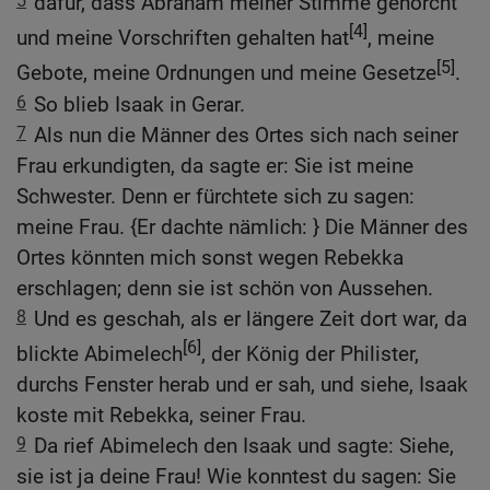
5
dafür, dass Abraham meiner Stimme gehorcht
[4]
und meine Vorschriften gehalten hat
, meine
[5]
Gebote, meine Ordnungen und meine Gesetze
.
6
So blieb Isaak in Gerar.
7
Als nun die Männer des Ortes sich nach seiner
Frau erkundigten, da sagte er: Sie ist meine
Schwester. Denn er fürchtete sich zu sagen:
meine Frau. {Er dachte nämlich: } Die Männer des
Ortes könnten mich sonst wegen Rebekka
erschlagen; denn sie ist schön von Aussehen.
8
Und es geschah, als er längere Zeit dort war, da
[6]
blickte Abimelech
, der König der Philister,
durchs Fenster herab und er sah, und siehe, Isaak
koste mit Rebekka, seiner Frau.
9
Da rief Abimelech den Isaak und sagte: Siehe,
sie ist ja deine Frau! Wie konntest du sagen: Sie