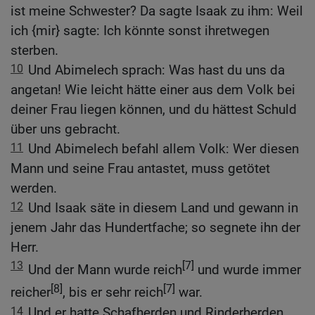
ist meine Schwester? Da sagte Isaak zu ihm: Weil
ich {mir} sagte: Ich könnte sonst ihretwegen
sterben.
10
Und Abimelech sprach: Was hast du uns da
angetan! Wie leicht hätte einer aus dem Volk bei
deiner Frau liegen können, und du hättest Schuld
über uns gebracht.
11
Und Abimelech befahl allem Volk: Wer diesen
Mann und seine Frau antastet, muss getötet
werden.
12
Und Isaak säte in diesem Land und gewann in
jenem Jahr das Hundertfache; so segnete ihn der
Herr.
13
[7]
Und der Mann wurde reich
und wurde immer
[8]
[7]
reicher
, bis er sehr reich
war.
14
Und er hatte Schafherden und Rinderherden