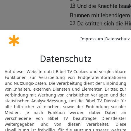
19
Und die Knechte Isaak
Brunnen mit lebendigem
20
Da stritten sich die H
und sagten: Uns gehört 
[10]
Namen Esek
, weil si
21
Dann gruben sie eine
stritten sie sich. Da ga
22
Und er brach von dort
Brunnen, und um den stri
[12]
Namen Rechobot
und 
weiten Raum geschafft, u
23
Dann zog er von dort 
24
Und der Herr erschien
der Gott deines Vaters A
bin mit dir, und ich we