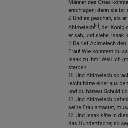
Männer des Ortes könnt
erschlagen; denn sie ist
8
Und es geschah, als er 
[6]
Abimelech
, der König 
er sah, und siehe, Isaak 
9
Da rief Abimelech den I
Frau! Wie konntest du sa
Isaak zu ihm: Weil ich {m
sterben.
10
Und Abimelech sprach
leicht hätte einer aus de
und du hättest Schuld üb
11
Und Abimelech befahl
seine Frau antastet, mus
12
Und Isaak säte in di
das Hundertfache; so seg