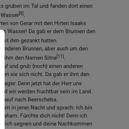
s gruben im Tal und fanden dort einen
[9]
 Wasser
.
irten von Gerar mit den Hirten Isaaks
das Wasser! Da gab er dem Brunnen den
e mit ihm gezankt hatten.
n anderen Brunnen, aber auch um den
[11]
b er ihm den Namen Sitna
.
 auf und grub {noch} einen anderen
tten sie sich nicht. Da gab er ihm den
sagte: Denn jetzt hat der Herr uns
nd wir werden fruchtbar sein im Land.
hinauf nach Beerscheba.
 ihm in jener Nacht und sprach: Ich bin
braham. Fürchte dich nicht! Denn ich
rde dich segnen und deine Nachkommen