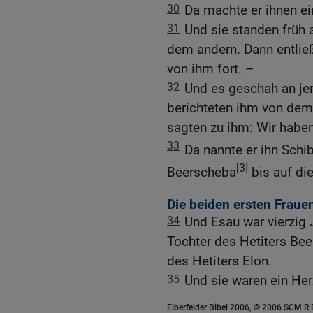
30
Da machte er ihnen ei
31
Und sie standen früh
dem andern. Dann entließ
von ihm fort. –
32
Und es geschah an je
berichteten ihm von dem
sagten zu ihm: Wir habe
33
Da nannte er ihn Schi
[3]
Beerscheba
bis auf di
Die beiden ersten Fraue
34
Und Esau war vierzig J
Tochter des Hetiters Bee
des Hetiters Elon.
35
Und sie waren ein Her
Elberfelder Bibel 2006, © 2006 SCM R