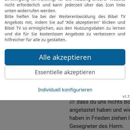
vermehren wegen meine
25
Und er baute dort ein
an und schlug dort sein 
dort einen Brunnen.
26
Und Abimelech kam z
Ahusat und seinem Heero
27
Da sagte Isaak zu ihn
mich doch hasst und mi
28
Sie aber sagten: Wir 
mit dir ist; und wir habe
zwischen uns sein, zwisc
mit dir schließen,
29
dass du uns nichts Bö
angetastet haben und wie
haben in Frieden ziehen 
Gesegneter des Herrn.