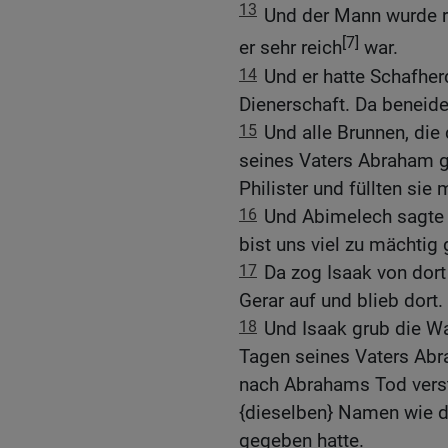
13
Und der Mann wurde r
[7]
er sehr reich
war.
14
Und er hatte Schafhe
Dienerschaft. Da beneidet
15
Und alle Brunnen, die
seines Vaters Abraham ge
Philister und füllten sie 
16
Und Abimelech sagte 
bist uns viel zu mächtig
17
Da zog Isaak von dort
Gerar auf und blieb dort.
18
Und Isaak grub die Wa
Tagen seines Vaters Abr
nach Abrahams Tod verst
{dieselben} Namen wie d
gegeben hatte.