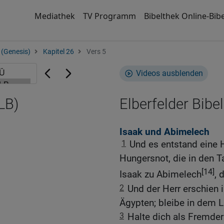
Mediathek
TV Programm
Bibelthek Online-Bibe
 (Genesis)
Kapitel 26
Vers 5
Videos ausblenden
LB)
Elberfelder Bibel
Isaak und Abimelech
1
Und es entstand eine 
Hungersnot, die in den 
[14]
Isaak zu Abimelech
, 
2
Und der Herr erschien 
Ägypten; bleibe in dem L
3
Halte dich als Fremder