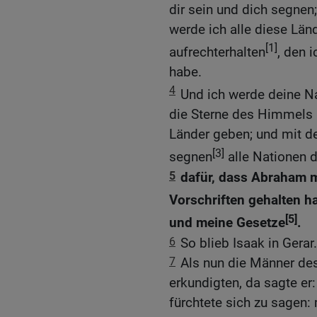
dir sein und dich segne
werde ich alle diese Lä
[1]
aufrechterhalten
, den 
habe.
4
Und ich werde deine
die Sterne des Himmels
Länder geben; und mit 
[3]
segnen
alle Nationen d
5
dafür, dass Abraham 
Vorschriften gehalten h
[5]
und meine Gesetze
.
6
So blieb Isaak in Gerar.
7
Als nun die Männer des
erkundigten, da sagte er
fürchtete sich zu sagen: 