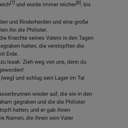
[7]
[8]
eich
und wurde immer reicher
, bis
rden und Rinderherden und eine große
en ihn die Philister.
 die Knechte seines Vaters in den Tagen
graben hatten, die verstopften die
mit Erde.
zu Isaak: Zieh weg von uns, denn du
 geworden!
 {weg} und schlug sein Lager im Tal
sserbrunnen wieder auf, die sie in den
aham gegraben und die die Philister
opft hatten; und er gab ihnen
ie Namen, die ihnen sein Vater