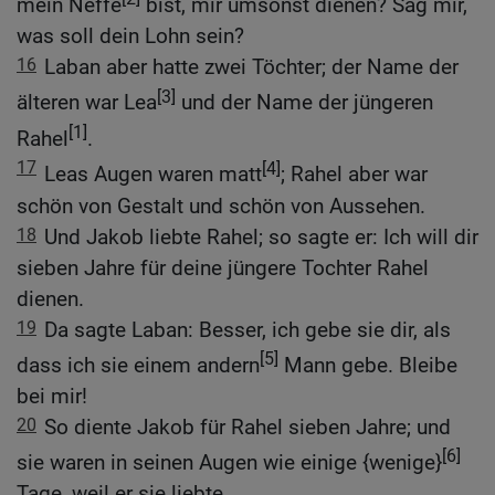
mein Neffe
bist, mir umsonst dienen? Sag mir,
was soll dein Lohn sein?
16
Laban aber hatte zwei Töchter; der Name der
[3]
älteren war Lea
und der Name der jüngeren
[1]
Rahel
.
17
[4]
Leas Augen waren matt
; Rahel aber war
schön von Gestalt und schön von Aussehen.
18
Und Jakob liebte Rahel; so sagte er: Ich will dir
sieben Jahre für deine jüngere Tochter Rahel
dienen.
19
Da sagte Laban: Besser, ich gebe sie dir, als
[5]
dass ich sie einem andern
Mann gebe. Bleibe
bei mir!
20
So diente Jakob für Rahel sieben Jahre; und
[6]
sie waren in seinen Augen wie einige {wenige}
Tage, weil er sie liebte.