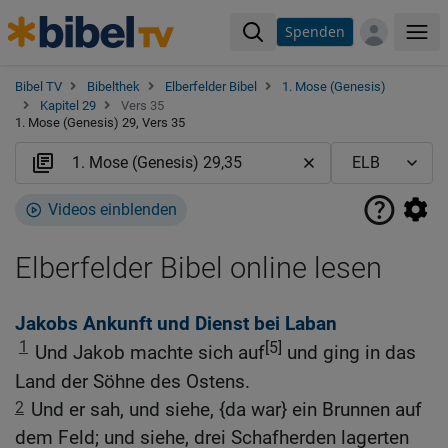
Spenden
Me
Bibel TV
Bibelthek
Elberfelder Bibel
1. Mose (Genesis)
Kapitel 29
Vers 35
1. Mose (Genesis) 29, Vers 35
Videos einblenden
Elberfelder Bibel online lesen
Jakobs Ankunft und Dienst bei Laban
1
[5]
Und Jakob machte sich auf
und ging in das
Land der Söhne des Ostens.
2
Und er sah, und siehe, {da war} ein Brunnen auf
dem Feld; und siehe, drei Schafherden lagerten