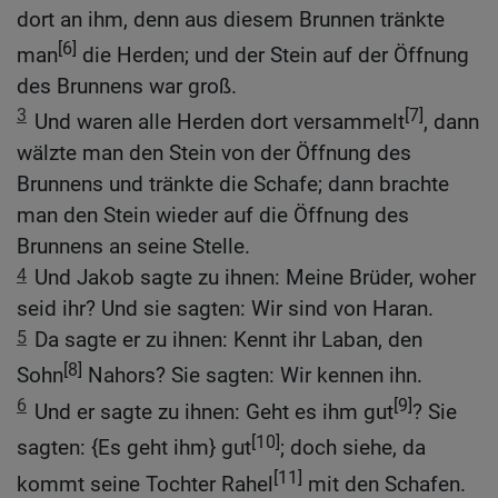
dort an ihm, denn aus diesem Brunnen tränkte
[6]
man
die Herden; und der Stein auf der Öffnung
des Brunnens war groß.
3
[7]
Und waren alle Herden dort versammelt
, dann
wälzte man den Stein von der Öffnung des
Brunnens und tränkte die Schafe; dann brachte
man den Stein wieder auf die Öffnung des
Brunnens an seine Stelle.
4
Und Jakob sagte zu ihnen: Meine Brüder, woher
seid ihr? Und sie sagten: Wir sind von Haran.
5
Da sagte er zu ihnen: Kennt ihr Laban, den
[8]
Sohn
Nahors? Sie sagten: Wir kennen ihn.
6
[9]
Und er sagte zu ihnen: Geht es ihm gut
? Sie
[10]
sagten: {Es geht ihm} gut
; doch siehe, da
[11]
kommt seine Tochter Rahel
mit den Schafen.