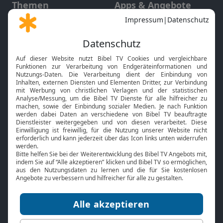
Themen
Apps & Angebote
Gott und Bibel erklärt
Newsletter
Feiertage
Mobile App
Interviews
Kids App
Neuigkeiten
Smart TV
HbbTV
Bibelthek Online-Bibel
Nächster Gottesdienst
Bibel TV
Service
Über uns
Kontakt
Jobs
TV-Empfang
Presse
FAQ
Mediadaten