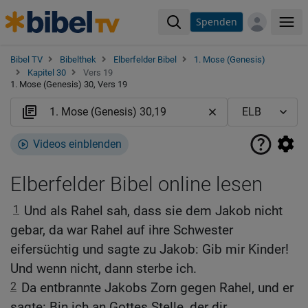
Spenden
Me
Bibel TV
Bibelthek
Elberfelder Bibel
1. Mose (Genesis)
Kapitel 30
Vers 19
1. Mose (Genesis) 30, Vers 19
Videos einblenden
Elberfelder Bibel online lesen
1
Und als Rahel sah, dass sie dem Jakob nicht
gebar, da war Rahel auf ihre Schwester
eifersüchtig und sagte zu Jakob: Gib mir Kinder!
Und wenn nicht, dann sterbe ich.
2
Da entbrannte Jakobs Zorn gegen Rahel, und er
sagte: Bin ich an Gottes Stelle, der dir