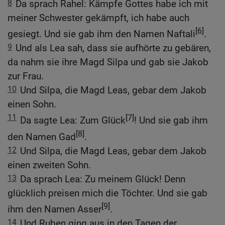
8
Da sprach Rahel: Kämpfe Gottes habe ich mit
meiner Schwester gekämpft, ich habe auch
[6]
gesiegt. Und sie gab ihm den Namen Naftali
.
9
Und als Lea sah, dass sie aufhörte zu gebären,
da nahm sie ihre Magd Silpa und gab sie Jakob
zur Frau.
10
Und Silpa, die Magd Leas, gebar dem Jakob
einen Sohn.
11
[7]
Da sagte Lea: Zum Glück
! Und sie gab ihm
[8]
den Namen Gad
.
12
Und Silpa, die Magd Leas, gebar dem Jakob
einen zweiten Sohn.
13
Da sprach Lea: Zu meinem Glück! Denn
glücklich preisen mich die Töchter. Und sie gab
[9]
ihm den Namen Asser
.
14
Und Ruben ging aus in den Tagen der