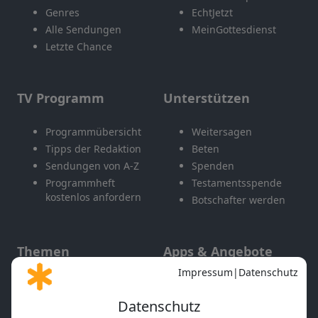
Genres
EchtJetzt
Alle Sendungen
MeinGottesdienst
Letzte Chance
TV Programm
Unterstützen
Programmübersicht
Weitersagen
Tipps der Redaktion
Beten
Sendungen von A-Z
Spenden
Programmheft
Testamentsspende
kostenlos anfordern
Botschafter werden
Themen
Apps & Angebote
Gott und Bibel erklärt
Newsletter
Feiertage
Mobile App