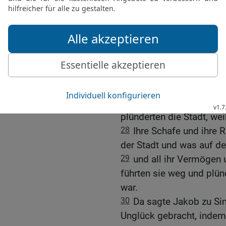
25
Und es geschah am dri
da nahmen die beiden Sö
Brüder Dinas, jeder sei
[4]
die Stadt
und erschluge
26
Auch Hamor und seine
Schärfe des Schwertes 
Sichems und gingen dav
27
Die Söhne Jakobs kam
plünderten die Stadt, wei
28
Ihre Schafe und ihre R
der Stadt und was auf d
29
und all ihr Vermögen u
führten sie weg und plün
war.
30
Da sagte Jakob zu Sim
Unglück gebracht, indem