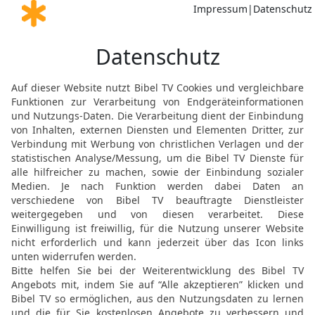
sie im Land wohnen bleib
siehe, nach beiden Seiten
wollen uns ihre Töchter 
Töchter geben.
22
[2]
Nur
unter der {Bedi
sein, bei uns zu wohnen 
sich bei uns alles Männl
beschnitten sind.
23
Ihre Herden und ihr Be
[2]
uns gehören? Nur
lasst
werden bei uns wohnen.
24
Da hörten auf Hamor u
zum Tor seiner Stadt {ein
Männliche beschneiden, al
ausgingen.