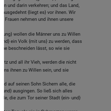
en und darin verkehren; und das Land,
 ausgedehnt {liegt es} vor ihnen. Wir
als Frauen nehmen und ihnen unsere
ngung} wollen die Männer uns zu Willen
{und} ein Volk {mit uns} zu werden, dass
iche beschneiden lässt, so wie sie
sitz und all ihr Vieh, werden die nicht
 uns ihnen zu Willen sein, und sie
nd auf seinen Sohn Sichem alle, die
- und} ausgingen. So ließ sich alles
le, die zum Tor seiner Stadt {ein- und}