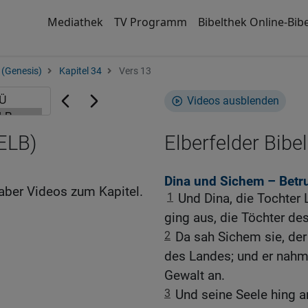
Mediathek
TV Programm
Bibelthek Online-Bibe
 (Genesis)
Kapitel 34
Vers 13
Videos ausblenden
(ELB)
Elberfelder Bibel
Dina und Sichem – Betr
aber Videos zum Kapitel.
1
Und Dina, die Tochter 
ging aus, die Töchter de
2
Da sah Sichem sie, de
des Landes; und er nahm s
Gewalt an.
3
Und seine Seele hing a