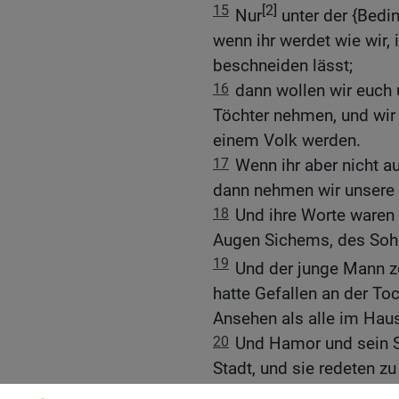
15
[2]
Nur
unter der {Bedin
wenn ihr werdet wie wir,
beschneiden lässt;
16
dann wollen wir euch
Töchter nehmen, und wir
einem Volk werden.
17
Wenn ihr aber nicht a
dann nehmen wir unsere 
18
Und ihre Worte waren
Augen Sichems, des So
19
Und der junge Mann zö
hatte Gefallen an der T
Ansehen als alle im Haus
20
Und Hamor und sein S
Stadt, und sie redeten z
21
Diese Männer sind fri