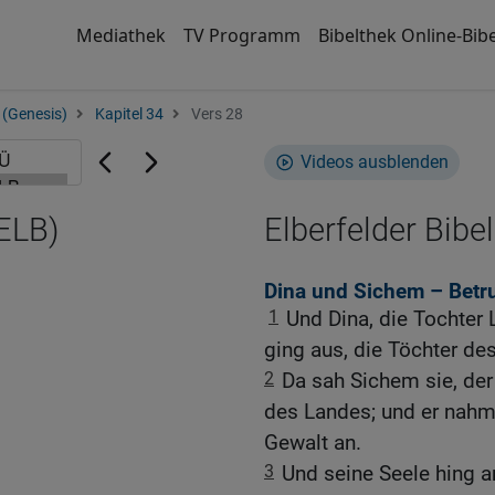
Mediathek
TV Programm
Bibelthek Online-Bibe
 (Genesis)
Kapitel 34
Vers 28
Videos ausblenden
(ELB)
Elberfelder Bibel
Dina und Sichem – Betr
1
Und Dina, die Tochter 
ging aus, die Töchter de
2
Da sah Sichem sie, de
des Landes; und er nahm s
Gewalt an.
3
Und seine Seele hing a