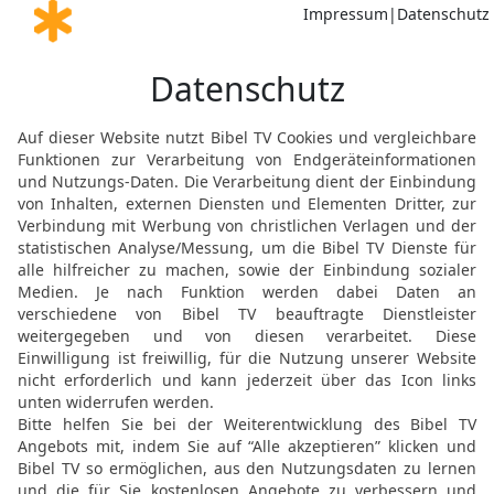
sie im Land wohnen bleib
siehe, nach beiden Seiten
wollen uns ihre Töchter 
Töchter geben.
22
[2]
Nur
unter der {Bedi
sein, bei uns zu wohnen 
sich bei uns alles Männl
beschnitten sind.
23
Ihre Herden und ihr Be
[2]
uns gehören? Nur
lasst
werden bei uns wohnen.
24
Da hörten auf Hamor u
zum Tor seiner Stadt {ein
Männliche beschneiden, al
ausgingen.