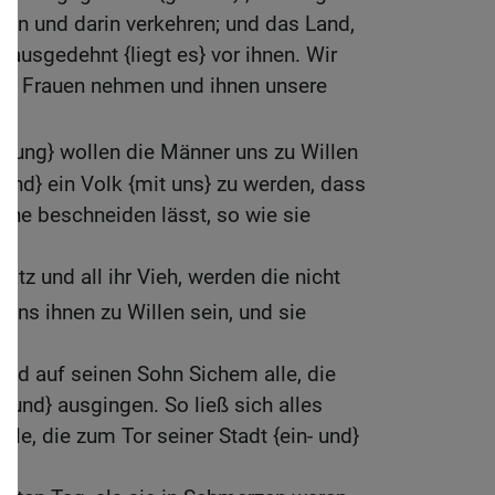
en und darin verkehren; und das Land,
 ausgedehnt {liegt es} vor ihnen. Wir
als Frauen nehmen und ihnen unsere
ngung} wollen die Männer uns zu Willen
{und} ein Volk {mit uns} zu werden, dass
iche beschneiden lässt, so wie sie
sitz und all ihr Vieh, werden die nicht
 uns ihnen zu Willen sein, und sie
nd auf seinen Sohn Sichem alle, die
- und} ausgingen. So ließ sich alles
le, die zum Tor seiner Stadt {ein- und}