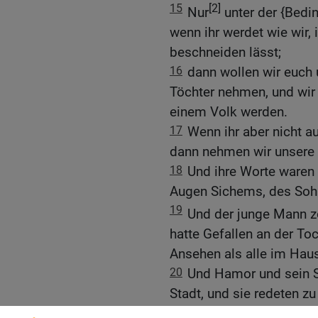
15
[2]
Nur
unter der {Bedin
wenn ihr werdet wie wir,
beschneiden lässt;
16
dann wollen wir euch
Töchter nehmen, und wir
einem Volk werden.
17
Wenn ihr aber nicht a
dann nehmen wir unsere 
18
Und ihre Worte waren
Augen Sichems, des So
19
Und der junge Mann zö
hatte Gefallen an der T
Ansehen als alle im Haus
20
Und Hamor und sein S
Stadt, und sie redeten z
21
Diese Männer sind fri