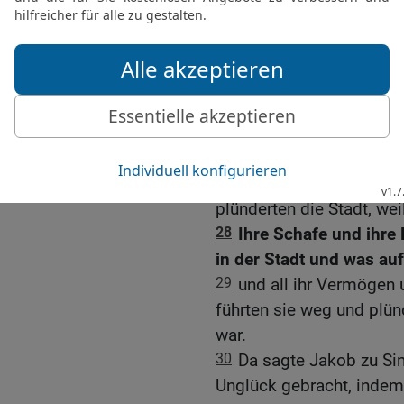
25
Und es geschah am dri
da nahmen die beiden Sö
Brüder Dinas, jeder sei
[4]
die Stadt
und erschluge
26
Auch Hamor und seine
Schärfe des Schwertes 
Sichems und gingen dav
27
Die Söhne Jakobs kam
plünderten die Stadt, wei
28
Ihre Schafe und ihre 
in der Stadt und was au
29
und all ihr Vermögen u
führten sie weg und plün
war.
30
Da sagte Jakob zu Sim
Unglück gebracht, indem