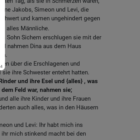
tten Tag, als sie in Schmerzen waren,
hne Jakobs, Simeon und Levi, die
n Schwert und kamen ungehindert gegen
n alles Männliche.
n Sohn Sichem erschlugen sie mit der
und nahmen Dina aus dem Haus
on.
en über die Erschlagenen und
l sie ihre Schwester entehrt hatten.
Rinder und ihre Esel und {alles} , was
f dem Feld war, nahmen sie;
nd alle ihre Kinder und ihre Frauen
derten auch alles, was in den Häusern
eon und Levi: Ihr habt mich ins
 ihr mich stinkend macht bei den