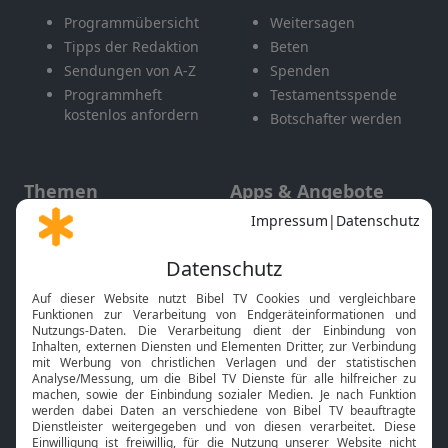
Programmübersicht
Weitersagen
Tipps der Redaktion
Beten
Sendungen von A-Z
Spenden
Programmheft
Testamentsspende
kostenlos anfordern
Botschafter werden
Themen
Apps & Angebote
Gott und Bibel erklärt
Newsletter
Feiertage
Mobile App
Interviews
Kids App
Neuigkeiten
Smart TV
HbbTV
Bibelthek Online-Bibel
Nächster Gottesdienst