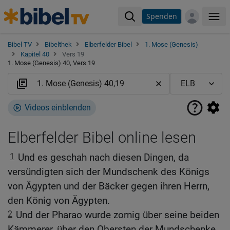
Spenden
Me
Bibel TV
Bibelthek
Elberfelder Bibel
1. Mose (Genesis)
Kapitel 40
Vers 19
1. Mose (Genesis) 40, Vers 19
Videos einblenden
Elberfelder Bibel online lesen
1
Und es geschah nach diesen Dingen, da
versündigten sich der Mundschenk des Königs
von Ägypten und der Bäcker gegen ihren Herrn,
den König von Ägypten.
2
Und der Pharao wurde zornig über seine beiden
Kämmerer, über den Obersten der Mundschenke