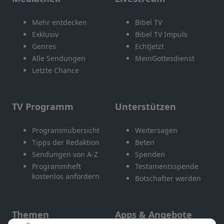
Mehr entdecken
Bibel TV
Exklusiv
Bibel TV Impuls
Genres
EchtJetzt
Alle Sendungen
MeinGottesdienst
Letzte Chance
TV Programm
Unterstützen
Programmübersicht
Weitersagen
Tipps der Redaktion
Beten
Sendungen von A-Z
Spenden
Programmheft
Testamentsspende
kostenlos anfordern
Botschafter werden
Themen
Apps & Angebote