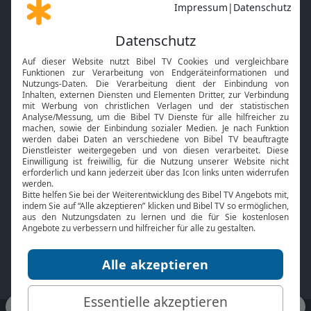
Gott und Bibel erklärt
Newsletter
Feiertage
Mobile App
Interviews
Kids App
Neuigkeiten
Smart TV
HbbTV
Bibelthek Online-Bibel
Nächster Gottesdienst
Bibel TV
Service
Über uns
Kontakt
Jobs
TV-Empfang
Presse
FAQ
Mediadaten