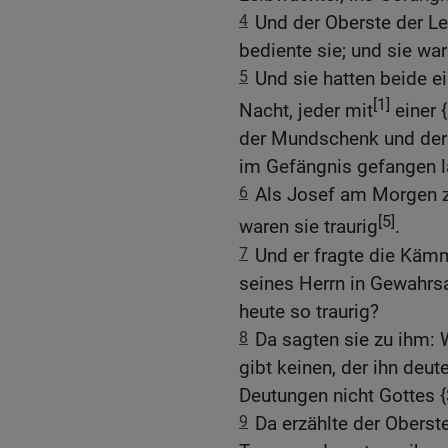
4
Und der Oberste der Le
bediente sie; und sie wa
5
Und sie hatten beide e
[1]
Nacht, jeder mit
einer 
der Mundschenk und der 
im Gefängnis gefangen l
6
Als Josef am Morgen z
[5]
waren sie traurig
.
7
Und er fragte die Käm
seines Herrn in Gewahrs
heute so traurig?
8
Da sagten sie zu ihm: 
gibt keinen, der ihn deut
Deutungen nicht Gottes {
9
Da erzählte der Obers