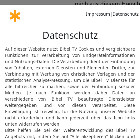
mich aus diesem Haus h
15
Denn gestohlen bin i
hier habe ich gar nichts 
gesetzt haben.
16
Als nun der Oberste d
hatte, sagte er zu Josef
siehe, drei Körbe mit W
17
und im obersten Korb 
Backwerk, und die Vögel
Kopf weg.
18
Da antwortete Josef u
drei Körbe, sie {bedeuten
19
Noch drei Tage, dann
[A>nehmen
20
Und es geschah am dr
Pharao, da machte er für