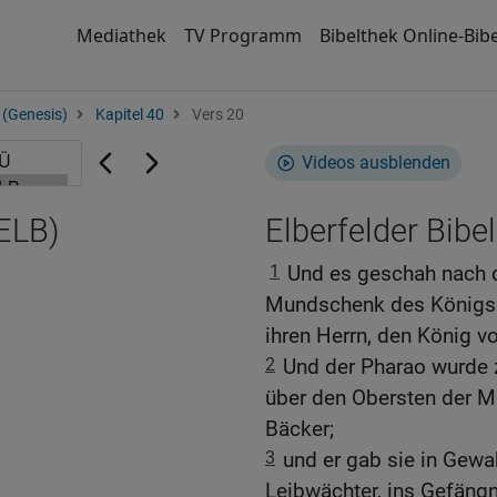
Mediathek
TV Programm
Bibelthek Online-Bibe
 (Genesis)
Kapitel 40
Vers 20
Videos ausblenden
(ELB)
Elberfelder Bibel
1
Und es geschah nach d
Mundschenk des Königs 
ihren Herrn, den König v
2
Und der Pharao wurde 
über den Obersten der M
Bäcker;
3
und er gab sie in Gew
Leibwächter, ins Gefängn