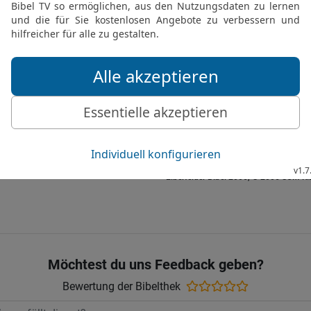
erhob das Haupt des O
Haupt des Obersten der 
21
Und er setzte den Ob
Schenkamt ein, dass er 
22
den Obersten der Bäck
Josef gedeutet hatte.
23
Aber der Oberste der
Josef und vergaß ihn.
Elberfelder Bibel 2006, © 2006 SCM R
Möchtest du uns Feedback geben?
Bewertung der Bibelthek