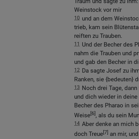
Traum und sagte zu ihm:
Weinstock vor mir
10
und an dem Weinstock
trieb, kam sein Blütens
reiften zu Trauben.
11
Und der Becher des P
nahm die Trauben und pr
und gab den Becher in d
12
Da sagte Josef zu ihm
Ranken, sie {bedeuten} d
13
Noch drei Tage, dann
und dich wieder in deine
Becher des Pharao in se
[6]
Weise
, als du sein Mu
14
Aber denke an mich be
[7]
doch Treue
an mir, und