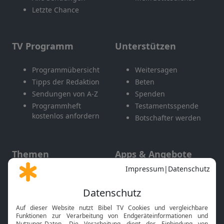
Letzte Chance
TV Programm
Unterstützen
Programmübersicht
Weitersagen
Tipps der Redaktion
Beten
Sendungen von A-Z
Spenden
Programmheft
Testamentsspende
kostenlos anfordern
Botschafter werden
Themen
Apps & Angebote
Gott und Bibel erklärt
Newsletter
Feiertage
Mobile App
Interviews
Kids App
Neuigkeiten
Smart TV