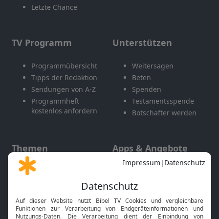
Letzte Chance
TV Programm
Unterstützen
Programmübersicht
Weitersagen
Tipps der Redaktion
Beten
Sendungen von A-Z
Spenden
Programmheft
Testamentsspende
kostenlos anfordern
Botschafter werden
Themen
Apps & Angebote
Gott und Bibel erklärt
Newsletter
Feiertage
Mobile App
Interviews
Kids App
Neuigkeiten
Smart TV
HbbTV