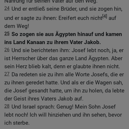
Nahrung für seinen Vater auf den Weg.
24
Und er entließ seine Brüder, und sie zogen hin,
[4]
und er sagte zu ihnen: Ereifert euch nicht
auf
dem Weg!
25
So zogen sie aus Ägypten hinauf und kamen
ins Land Kanaan zu ihrem Vater Jakob.
26
Und sie berichteten ihm: Josef lebt noch, ja, er
ist Herrscher über das ganze Land Ägypten. Aber
sein Herz blieb kalt, denn er glaubte ihnen nicht.
27
Da redeten sie zu ihm alle Worte Josefs, die er
zu ihnen geredet hatte. Und als er die Wagen sah,
die Josef gesandt hatte, um ihn zu holen, da lebte
der Geist ihres Vaters Jakob auf.
28
Und Israel sprach: Genug! Mein Sohn Josef
lebt noch! Ich will hinziehen und ihn sehen, bevor
ich sterbe.