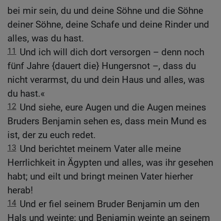
bei mir sein, du und deine Söhne und die Söhne
deiner Söhne, deine Schafe und deine Rinder und
alles, was du hast.
11
Und ich will dich dort versorgen – denn noch
fünf Jahre {dauert die} Hungersnot –, dass du
nicht verarmst, du und dein Haus und alles, was
du hast.«
12
Und siehe, eure Augen und die Augen meines
Bruders Benjamin sehen es, dass mein Mund es
ist, der zu euch redet.
13
Und berichtet meinem Vater alle meine
Herrlichkeit in Ägypten und alles, was ihr gesehen
habt; und eilt und bringt meinen Vater hierher
herab!
14
Und er fiel seinem Bruder Benjamin um den
Hals und weinte; und Benjamin weinte an seinem