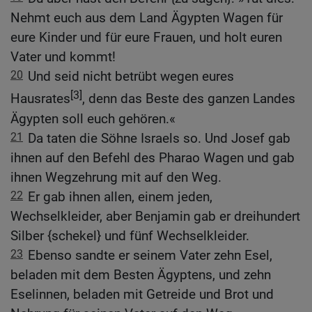
Nehmt euch aus dem Land Ägypten Wagen für
eure Kinder und für eure Frauen, und holt euren
Vater und kommt!
20
Und seid nicht betrübt wegen eures
[3]
Hausrates
, denn das Beste des ganzen Landes
Ägypten soll euch gehören.«
21
Da taten die Söhne Israels so. Und Josef gab
ihnen auf den Befehl des Pharao Wagen und gab
ihnen Wegzehrung mit auf den Weg.
22
Er gab ihnen allen, einem jeden,
Wechselkleider, aber Benjamin gab er dreihundert
Silber {schekel} und fünf Wechselkleider.
23
Ebenso sandte er seinem Vater zehn Esel,
beladen mit dem Besten Ägyptens, und zehn
Eselinnen, beladen mit Getreide und Brot und