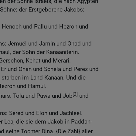
n der Söhne Israels, die nach Ägypten
Söhne: der Erstgeborene Jakobs:
 Henoch und Pallu und Hezron und
ns: Jemuël und Jamin und Ohad und
aul, der Sohn der Kanaaniterin.
Gerschon, Kehat und Merari.
 Er und Onan und Schela und Perez und
r starben im Land Kanaan. Und die
Hezron und Hamul.
[3]
hars: Tola und Puwa und Job
und
ns: Sered und Elon und Jachleel.
r Lea, die sie dem Jakob in Paddan-
d seine Tochter Dina. {Die Zahl} aller