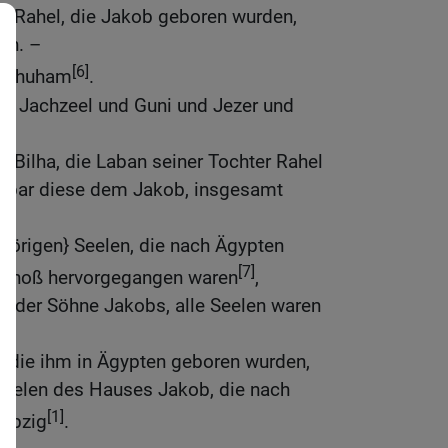
r Rahel, die Jakob geboren wurden,
en. –
[6]
 Schuham
.
s: Jachzeel und Guni und Jezer und
r Bilha, die Laban seiner Tochter Rahel
gebar diese dem Jakob, insgesamt
hörigen} Seelen, die nach Ägypten
[7]
Schoß hervorgegangen waren
,
 der Söhne Jakobs, alle Seelen waren
, die ihm in Ägypten geboren wurden,
 Seelen des Hauses Jakob, die nach
[1]
iebzig
.