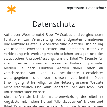
22
Das sind die Söhne de
zusammen vierzehn Seel
23
Und die Söhne Dans:
24
Und die Söhne Naftali
Schillem.
25
Das sind die Söhne de
gegeben hatte; und sie 
sieben Seelen. –
26
Alle dem Jakob {ange
kamen, die aus seinem 
ausgenommen die Frauen
66.
27
Und die Söhne Josefs
waren zwei Seelen. Alle
Ägypten kamen, waren s