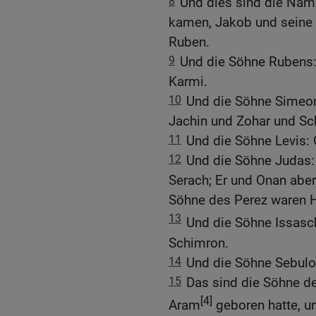
8
Und dies sind die Name
kamen, Jakob und seine 
Ruben.
9
Und die Söhne Rubens:
Karmi.
10
Und die Söhne Simeo
Jachin und Zohar und Sch
11
Und die Söhne Levis: 
12
Und die Söhne Judas:
Serach; Er und Onan abe
Söhne des Perez waren 
13
Und die Söhne Issasc
Schimron.
14
Und die Söhne Sebulo
15
Das sind die Söhne de
[4]
Aram
geboren hatte, un