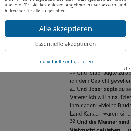
Jakobs Wiedersehen mit
28
Und er sandte Juda vo
Weisung zu geben nach
Goschen.
29
Da spannte Josef sei
Vater Israel entgegen na
erschien, fiel er ihm um
Hals.
30
Und Israel sagte zu J
ich dein Gesicht gesehen
31
Und Josef sagte zu s
Vaters: Ich will hinaufz
ihm sagen: »Meine Brüde
Land Kanaan waren, sin
32
Und die Männer sind 
Viehzucht getrieben –, 