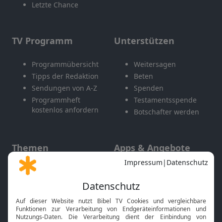
Letzte Chance
TV Programm
Unterstützen
Programmübersicht
Weitersagen
Tipps der Redaktion
Beten
Sendungen von A-Z
Spenden
Programmheft
Testamentsspende
kostenlos anfordern
Botschafter werden
Themen
Apps & Angebote
Gott und Bibel erklärt
Newsletter
Feiertage
Mobile App
Interviews
Kids App
Neuigkeiten
Smart TV
HbbTV