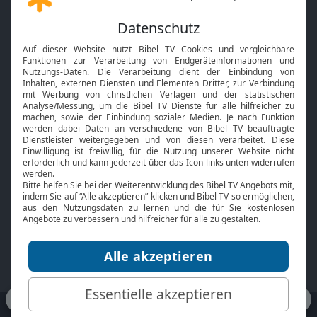
Gott und Bibel erklärt
Newsletter
Feiertage
Mobile App
Interviews
Kids App
Neuigkeiten
Smart TV
HbbTV
Bibelthek Online-Bibel
Nächster Gottesdienst
Bibel TV
Service
Über uns
Kontakt
Jobs
TV-Empfang
Presse
FAQ
Mediadaten
bibeltv.de:
Impressum
Datenschutz