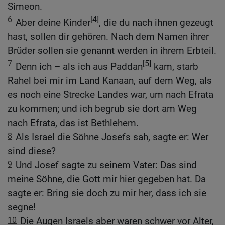
Simeon.
6
[4]
Aber deine Kinder
, die du nach ihnen gezeugt
hast, sollen dir gehören. Nach dem Namen ihrer
Brüder sollen sie genannt werden in ihrem Erbteil.
7
[5]
Denn ich – als ich aus Paddan
kam, starb
Rahel bei mir im Land Kanaan, auf dem Weg, als
es noch eine Strecke Landes war, um nach Efrata
zu kommen; und ich begrub sie dort am Weg
nach Efrata, das ist Bethlehem.
8
Als Israel die Söhne Josefs sah, sagte er: Wer
sind diese?
9
Und Josef sagte zu seinem Vater: Das sind
meine Söhne, die Gott mir hier gegeben hat. Da
sagte er: Bring sie doch zu mir her, dass ich sie
segne!
10
Die Augen Israels aber waren schwer vor Alter,