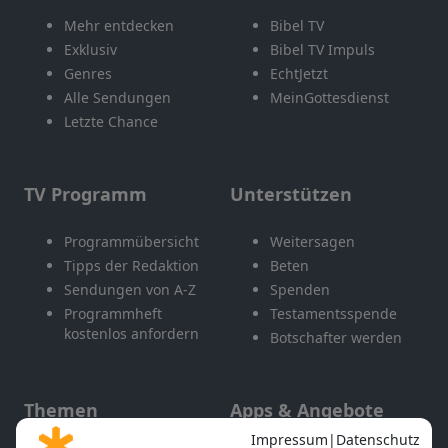
Mehr entdecken
Bibel TV
Exklusiv
Bibel TV Impuls
Genres
EchtJetzt
Alle Sendungen
MeinGottesdienst
Letzte Chance
TV Programm
Unterstützen
Programmübersicht
Weitersagen
Tipps der Redaktion
Beten
Sendungen von A-Z
Spenden
Programmheft
Testamentsspende
kostenlos anfordern
Botschafter werden
Themen
Apps & Angebote