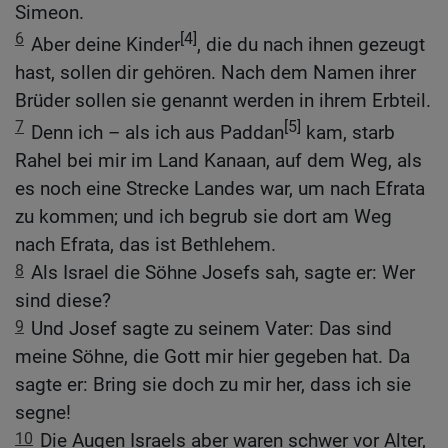
Simeon.
6
[4]
Aber deine Kinder
, die du nach ihnen gezeugt
hast, sollen dir gehören. Nach dem Namen ihrer
Brüder sollen sie genannt werden in ihrem Erbteil.
7
[5]
Denn ich – als ich aus Paddan
kam, starb
Rahel bei mir im Land Kanaan, auf dem Weg, als
es noch eine Strecke Landes war, um nach Efrata
zu kommen; und ich begrub sie dort am Weg
nach Efrata, das ist Bethlehem.
8
Als Israel die Söhne Josefs sah, sagte er: Wer
sind diese?
9
Und Josef sagte zu seinem Vater: Das sind
meine Söhne, die Gott mir hier gegeben hat. Da
sagte er: Bring sie doch zu mir her, dass ich sie
segne!
10
Die Augen Israels aber waren schwer vor Alter,