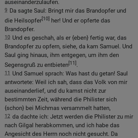
auseinanderzulaufen.
9
Da sagte Saul: Bringt mir das Brandopfer und
[10]
die Heilsopfer
her! Und er opferte das
Brandopfer.
10
Und es geschah, als er {eben} fertig war, das
Brandopfer zu opfern, siehe, da kam Samuel. Und
Saul ging hinaus, ihm entgegen, um ihm den
[11]
Segensgruß zu entbieten
.
11
Und Samuel sprach: Was hast du getan! Saul
antwortete: Weil ich sah, dass das Volk von mir
auseinanderlief, und du kamst nicht zur
bestimmten Zeit, während die Philister sich
{schon} bei Michmas versammelt hatten,
12
da dachte ich: Jetzt werden die Philister zu mir
nach Gilgal herabkommen, und ich habe das
Angesicht des Herrn noch nicht gesucht. Da