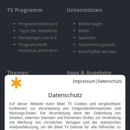
TV Programm
Unterstützen
Programmübersicht
Weitersagen
Tipps der Redaktion
Beten
Sendungen von A-Z
Spenden
Programmheft
Testamentsspende
kostenlos anfordern
Botschafter werden
Themen
Apps & Angebote
Gott und Bibel erklärt
Newsletter
Feiertage
Mobile App
Interviews
Kids App
Neuigkeiten
Smart TV
HbbTV
Bibelthek Online-Bibel
Nächster Gottesdienst