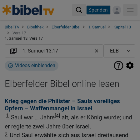
Spenden
Me
Bibel TV
Bibelthek
Elberfelder Bibel
1. Samuel
Kapitel 13
Vers 17
1. Samuel 13, Vers 17
Videos einblenden
Elberfelder Bibel online lesen
Krieg gegen die Philister – Sauls voreiliges
Opfern – Waffenmangel in Israel
1
[4]
Saul war … Jahre
alt, als er König wurde; und
er regierte zwei Jahre über Israel.
2
Und Saul erwählte sich aus Israel dreitausend