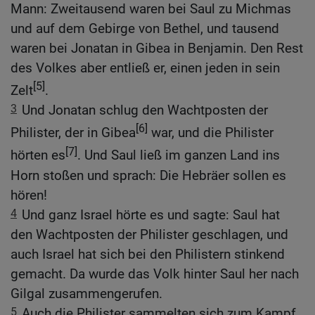
Mann: Zweitausend waren bei Saul zu Michmas
und auf dem Gebirge von Bethel, und tausend
waren bei Jonatan in Gibea in Benjamin. Den Rest
des Volkes aber entließ er, einen jeden in sein
[5]
Zelt
.
3
Und Jonatan schlug den Wachtposten der
[6]
Philister, der in Gibea
war, und die Philister
[7]
hörten es
. Und Saul ließ im ganzen Land ins
Horn stoßen und sprach: Die Hebräer sollen es
hören!
4
Und ganz Israel hörte es und sagte: Saul hat
den Wachtposten der Philister geschlagen, und
auch Israel hat sich bei den Philistern stinkend
gemacht. Da wurde das Volk hinter Saul her nach
Gilgal zusammengerufen.
5
Auch die Philister sammelten sich zum Kampf