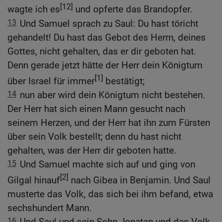
[12]
wagte ich es
und opferte das Brandopfer.
13
Und Samuel sprach zu Saul: Du hast töricht
gehandelt! Du hast das Gebot des Herrn, deines
Gottes, nicht gehalten, das er dir geboten hat.
Denn gerade jetzt hätte der Herr dein Königtum
[1]
über Israel für immer
bestätigt;
14
nun aber wird dein Königtum nicht bestehen.
Der Herr hat sich einen Mann gesucht nach
seinem Herzen, und der Herr hat ihn zum Fürsten
über sein Volk bestellt; denn du hast nicht
gehalten, was der Herr dir geboten hatte.
15
Und Samuel machte sich auf und ging von
[2]
Gilgal hinauf
nach Gibea in Benjamin. Und Saul
musterte das Volk, das sich bei ihm befand, etwa
sechshundert Mann.
16
Und Saul und sein Sohn Jonatan und das Volk,