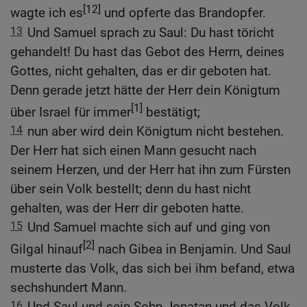
[12]
wagte ich es
und opferte das Brandopfer.
13
Und Samuel sprach zu Saul: Du hast töricht
gehandelt! Du hast das Gebot des Herrn, deines
Gottes, nicht gehalten, das er dir geboten hat.
Denn gerade jetzt hätte der Herr dein Königtum
[1]
über Israel für immer
bestätigt;
14
nun aber wird dein Königtum nicht bestehen.
Der Herr hat sich einen Mann gesucht nach
seinem Herzen, und der Herr hat ihn zum Fürsten
über sein Volk bestellt; denn du hast nicht
gehalten, was der Herr dir geboten hatte.
15
Und Samuel machte sich auf und ging von
[2]
Gilgal hinauf
nach Gibea in Benjamin. Und Saul
musterte das Volk, das sich bei ihm befand, etwa
sechshundert Mann.
16
Und Saul und sein Sohn Jonatan und das Volk,