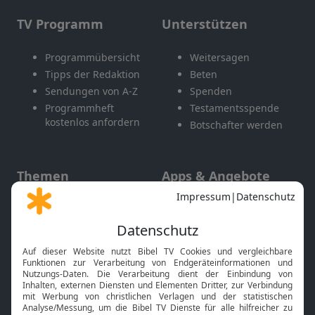
TV Programm
Unterstützen
Programmübersicht
Weitersagen
Tipps der Redaktion
Beten
Sendungen von A-Z
Spenden
Programmheft
Testamentsspende
kostenlos anfordern
Botschafter werden
Themen
Apps & Angebote
Gott und Bibel erklärt
Newsletter
Feiertage
Mobile App
Interviews
Kids App
Neuigkeiten
Smart TV
HbbTV
Bibelthek Online-Bibel
Nächster Gottesdienst