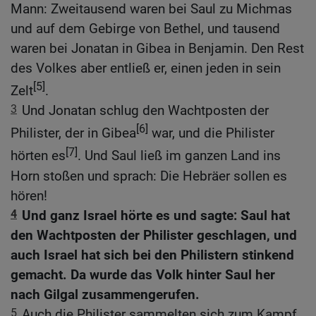
Mann: Zweitausend waren bei Saul zu Michmas
und auf dem Gebirge von Bethel, und tausend
waren bei Jonatan in Gibea in Benjamin. Den Rest
des Volkes aber entließ er, einen jeden in sein
[5]
Zelt
.
3
Und Jonatan schlug den Wachtposten der
[6]
Philister, der in Gibea
war, und die Philister
[7]
hörten es
. Und Saul ließ im ganzen Land ins
Horn stoßen und sprach: Die Hebräer sollen es
hören!
4
Und ganz Israel hörte es und sagte: Saul hat
den Wachtposten der Philister geschlagen, und
auch Israel hat sich bei den Philistern stinkend
gemacht. Da wurde das Volk hinter Saul her
nach Gilgal zusammengerufen.
5
Auch die Philister sammelten sich zum Kampf