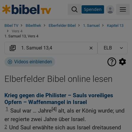
Spenden
Me
Bibel TV
Bibelthek
Elberfelder Bibel
1. Samuel
Kapitel 13
Vers 4
1. Samuel 13, Vers 4
Videos einblenden
Elberfelder Bibel online lesen
Krieg gegen die Philister – Sauls voreiliges
Opfern – Waffenmangel in Israel
1
[4]
Saul war … Jahre
alt, als er König wurde; und
er regierte zwei Jahre über Israel.
2
Und Saul erwählte sich aus Israel dreitausend