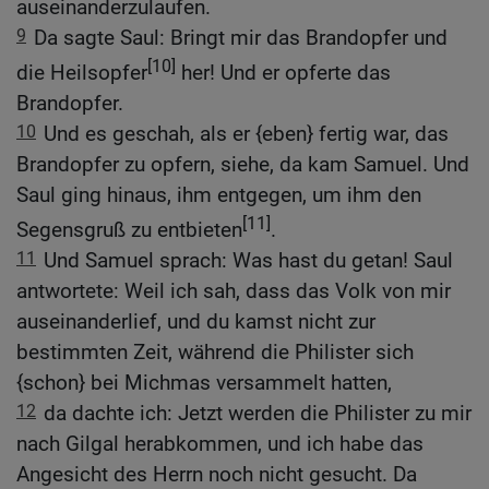
auseinanderzulaufen.
9
Da sagte Saul: Bringt mir das Brandopfer und
[10]
die Heilsopfer
her! Und er opferte das
Brandopfer.
10
Und es geschah, als er {eben} fertig war, das
Brandopfer zu opfern, siehe, da kam Samuel. Und
Saul ging hinaus, ihm entgegen, um ihm den
[11]
Segensgruß zu entbieten
.
11
Und Samuel sprach: Was hast du getan! Saul
antwortete: Weil ich sah, dass das Volk von mir
auseinanderlief, und du kamst nicht zur
bestimmten Zeit, während die Philister sich
{schon} bei Michmas versammelt hatten,
12
da dachte ich: Jetzt werden die Philister zu mir
nach Gilgal herabkommen, und ich habe das
Angesicht des Herrn noch nicht gesucht. Da