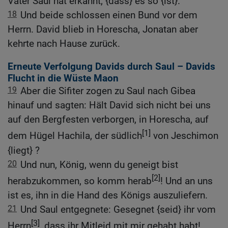
Vater Saul hat erkannt, {dass} es so {ist}.
18
Und beide schlossen einen Bund vor dem
Herrn. David blieb in Horescha, Jonatan aber
kehrte nach Hause zurück.
Erneute Verfolgung Davids durch Saul – Davids
Flucht in die Wüste Maon
19
Aber die Sifiter zogen zu Saul nach Gibea
hinauf und sagten: Hält David sich nicht bei uns
auf den Bergfesten verborgen, in Horescha, auf
[1]
dem Hügel Hachila, der südlich
von Jeschimon
{liegt} ?
20
Und nun, König, wenn du geneigt bist
[2]
herabzukommen, so komm herab
! Und an uns
ist es, ihn in die Hand des Königs auszuliefern.
21
Und Saul entgegnete: Gesegnet {seid} ihr vom
[3]
Herrn
, dass ihr Mitleid mit mir gehabt habt!