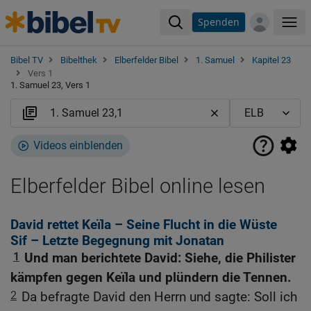
Spenden
Me
Bibel TV
Bibelthek
Elberfelder Bibel
1. Samuel
Kapitel 23
Vers 1
1. Samuel 23, Vers 1
Videos einblenden
Elberfelder Bibel online lesen
David rettet Keïla – Seine Flucht in die Wüste
Sif – Letzte Begegnung mit Jonatan
1
Und man berichtete David: Siehe, die Philister
kämpfen gegen Keïla und plündern die Tennen.
2
Da befragte David den Herrn und sagte: Soll ich