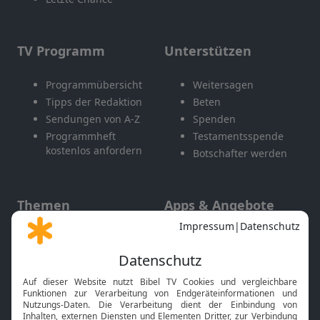
TV Programm
Unterstützen
Programmübersicht
Weitersagen
Tipps der Redaktion
Beten
Sendungen von A-Z
Spenden
Programmheft
Testamentsspende
kostenlos anfordern
Botschafter werden
Themen
Apps & Angebote
Gott und Bibel erklärt
Newsletter
Feiertage
Mobile App
Interviews
Kids App
Neuigkeiten
Smart TV
HbbTV