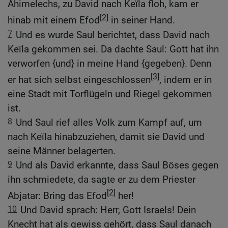
Ahimelechs, zu David nach Keïla floh, kam er
[2]
hinab mit einem Efod
in seiner Hand.
7
Und es wurde Saul berichtet, dass David nach
Keïla gekommen sei. Da dachte Saul: Gott hat ihn
verworfen {und} in meine Hand {gegeben}. Denn
[3]
er hat sich selbst eingeschlossen
, indem er in
eine Stadt mit Torflügeln und Riegel gekommen
ist.
8
Und Saul rief alles Volk zum Kampf auf, um
nach Keïla hinabzuziehen, damit sie David und
seine Männer belagerten.
9
Und als David erkannte, dass Saul Böses gegen
ihn schmiedete, da sagte er zu dem Priester
[2]
Abjatar: Bring das Efod
her!
10
Und David sprach: Herr, Gott Israels! Dein
Knecht hat als gewiss gehört, dass Saul danach