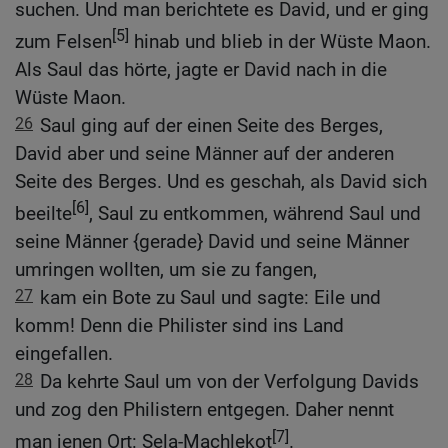
suchen. Und man berichtete es David, und er ging
[5]
zum Felsen
hinab und blieb in der Wüste Maon.
Als Saul das hörte, jagte er David nach in die
Wüste Maon.
26
Saul ging auf der einen Seite des Berges,
David aber und seine Männer auf der anderen
Seite des Berges. Und es geschah, als David sich
[6]
beeilte
, Saul zu entkommen, während Saul und
seine Männer {gerade} David und seine Männer
umringen wollten, um sie zu fangen,
27
kam ein Bote zu Saul und sagte: Eile und
komm! Denn die Philister sind ins Land
eingefallen.
28
Da kehrte Saul um von der Verfolgung Davids
und zog den Philistern entgegen. Daher nennt
[7]
man jenen Ort: Sela-Machlekot
.