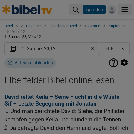
Spenden
Me
Bibel TV
Bibelthek
Elberfelder Bibel
1. Samuel
Kapitel 23
Vers 12
1. Samuel 23, Vers 12
Videos einblenden
Elberfelder Bibel online lesen
David rettet Keïla – Seine Flucht in die Wüste
Sif – Letzte Begegnung mit Jonatan
1
Und man berichtete David: Siehe, die Philister
kämpfen gegen Keïla und plündern die Tennen.
2
Da befragte David den Herrn und sagte: Soll ich