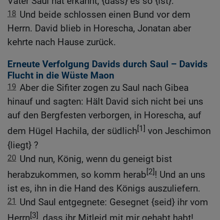
Vater Saul hat erkannt, {dass} es so {ist}.
18
Und beide schlossen einen Bund vor dem
Herrn. David blieb in Horescha, Jonatan aber
kehrte nach Hause zurück.
Erneute Verfolgung Davids durch Saul – Davids
Flucht in die Wüste Maon
19
Aber die Sifiter zogen zu Saul nach Gibea
hinauf und sagten: Hält David sich nicht bei uns
auf den Bergfesten verborgen, in Horescha, auf
[1]
dem Hügel Hachila, der südlich
von Jeschimon
{liegt} ?
20
Und nun, König, wenn du geneigt bist
[2]
herabzukommen, so komm herab
! Und an uns
ist es, ihn in die Hand des Königs auszuliefern.
21
Und Saul entgegnete: Gesegnet {seid} ihr vom
[3]
Herrn
, dass ihr Mitleid mit mir gehabt habt!