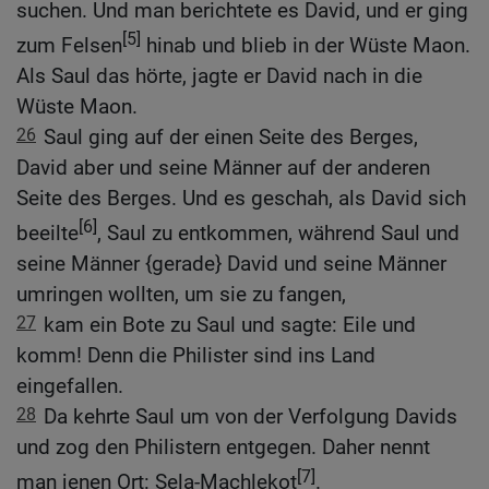
suchen. Und man berichtete es David, und er ging
[5]
zum Felsen
hinab und blieb in der Wüste Maon.
Als Saul das hörte, jagte er David nach in die
Wüste Maon.
26
Saul ging auf der einen Seite des Berges,
David aber und seine Männer auf der anderen
Seite des Berges. Und es geschah, als David sich
[6]
beeilte
, Saul zu entkommen, während Saul und
seine Männer {gerade} David und seine Männer
umringen wollten, um sie zu fangen,
27
kam ein Bote zu Saul und sagte: Eile und
komm! Denn die Philister sind ins Land
eingefallen.
28
Da kehrte Saul um von der Verfolgung Davids
und zog den Philistern entgegen. Daher nennt
[7]
man jenen Ort: Sela-Machlekot
.