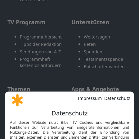
TV Programm
Unterstützen
Programmübersicht
Weitersagen
Tipps der Redaktion
Beten
Sendungen von A-Z
Spenden
Programmheft
Testamentsspende
kostenlos anfordern
Botschafter werden
Themen
Apps & Angebote
Gott und Bibel erklärt
Newsletter
Feiertage
Mobile App
Interviews
Kids App
Neuigkeiten
Smart TV
HbbTV