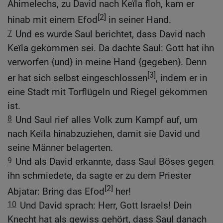
Ahimelechs, zu David nach Keïla floh, kam er
[2]
hinab mit einem Efod
in seiner Hand.
7
Und es wurde Saul berichtet, dass David nach
Keïla gekommen sei. Da dachte Saul: Gott hat ihn
verworfen {und} in meine Hand {gegeben}. Denn
[3]
er hat sich selbst eingeschlossen
, indem er in
eine Stadt mit Torflügeln und Riegel gekommen
ist.
8
Und Saul rief alles Volk zum Kampf auf, um
nach Keïla hinabzuziehen, damit sie David und
seine Männer belagerten.
9
Und als David erkannte, dass Saul Böses gegen
ihn schmiedete, da sagte er zu dem Priester
[2]
Abjatar: Bring das Efod
her!
10
Und David sprach: Herr, Gott Israels! Dein
Knecht hat als gewiss gehört, dass Saul danach