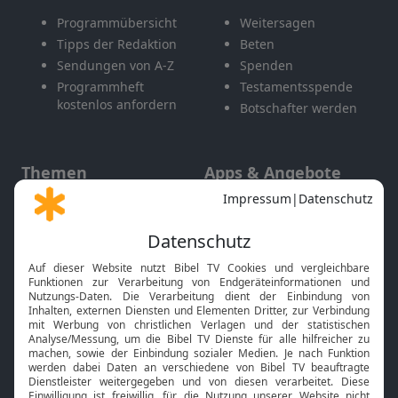
Programmübersicht
Weitersagen
Tipps der Redaktion
Beten
Sendungen von A-Z
Spenden
Programmheft
Testamentsspende
kostenlos anfordern
Botschafter werden
Themen
Apps & Angebote
Gott und Bibel erklärt
Newsletter
Feiertage
Mobile App
Interviews
Kids App
Neuigkeiten
Smart TV
HbbTV
Bibelthek Online-Bibel
Nächster Gottesdienst