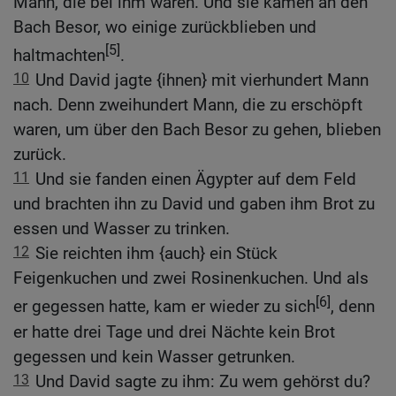
Mann, die bei ihm waren. Und sie kamen an den
Bach Besor, wo einige zurückblieben und
[5]
haltmachten
.
10
Und David jagte {ihnen} mit vierhundert Mann
nach. Denn zweihundert Mann, die zu erschöpft
waren, um über den Bach Besor zu gehen, blieben
zurück.
11
Und sie fanden einen Ägypter auf dem Feld
und brachten ihn zu David und gaben ihm Brot zu
essen und Wasser zu trinken.
12
Sie reichten ihm {auch} ein Stück
Feigenkuchen und zwei Rosinenkuchen. Und als
[6]
er gegessen hatte, kam er wieder zu sich
, denn
er hatte drei Tage und drei Nächte kein Brot
gegessen und kein Wasser getrunken.
13
Und David sagte zu ihm: Zu wem gehörst du?