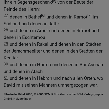
[5]
ihr ein Segensgeschenk
von der Beute der
Feinde des Herrn;
27
[6]
[7]
denen in Bethel
und denen in Ramot
im
Südland und denen in Jattir
28
und denen in Aroër und denen in Sifmot und
denen in Eschtemoa
29
und denen in Rakal und denen in den Städten
der Jerachmeeliter und denen in den Städten der
Keniter
30
und denen in Horma und denen in Bor-Aschan
und denen in Atach
31
und denen in Hebron und nach allen Orten, wo
David mit seinen Männern umhergezogen war.
Elberfelder Bibel 2006, © 2006 SCM R.Brockhaus in der SCM Verlagsgruppe
GmbH, Holzgerlingen