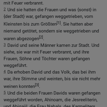
mit Feuer verbrannt.
2
Und sie hatten die Frauen und was {sonst} in
{der Stadt} war, gefangen weggetrieben, vom
[1]
Kleinsten bis zum Größten
. Sie hatten aber
niemand getötet, sondern sie weggetrieben und
[2]
waren abgezogen
.
3
David und seine Männer kamen zur Stadt. Und
siehe, sie war mit Feuer verbrannt, und ihre
Frauen, Söhne und Töchter waren gefangen
weggeführt.
4
Da erhoben David und das Volk, das bei ihm
war, ihre Stimme und weinten, bis sie nicht mehr
[3]
weinen konnten
.
5
Und die beiden Frauen Davids waren gefangen
weggeführt worden, Ahinoam, die Jesreeliterin,
und Abigajil, die Frau Nabals, des Karmeliters.