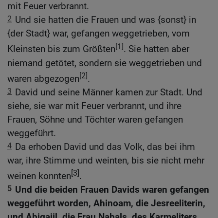
mit Feuer verbrannt.
2
Und sie hatten die Frauen und was {sonst} in
{der Stadt} war, gefangen weggetrieben, vom
[1]
Kleinsten bis zum Größten
. Sie hatten aber
niemand getötet, sondern sie weggetrieben und
[2]
waren abgezogen
.
3
David und seine Männer kamen zur Stadt. Und
siehe, sie war mit Feuer verbrannt, und ihre
Frauen, Söhne und Töchter waren gefangen
weggeführt.
4
Da erhoben David und das Volk, das bei ihm
war, ihre Stimme und weinten, bis sie nicht mehr
[3]
weinen konnten
.
5
Und die beiden Frauen Davids waren gefangen
weggeführt worden, Ahinoam, die Jesreeliterin,
und Abigajil, die Frau Nabals, des Karmeliters.