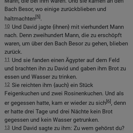
Mann, die bei ihm waren. Und sie kamen an den
Bach Besor, wo einige zurückblieben und
[5]
haltmachten
.
10
Und David jagte {ihnen} mit vierhundert Mann
nach. Denn zweihundert Mann, die zu erschöpft
waren, um über den Bach Besor zu gehen, blieben
zurück.
11
Und sie fanden einen Ägypter auf dem Feld
und brachten ihn zu David und gaben ihm Brot zu
essen und Wasser zu trinken.
12
Sie reichten ihm {auch} ein Stück
Feigenkuchen und zwei Rosinenkuchen. Und als
[6]
er gegessen hatte, kam er wieder zu sich
, denn
er hatte drei Tage und drei Nächte kein Brot
gegessen und kein Wasser getrunken.
13
Und David sagte zu ihm: Zu wem gehörst du?