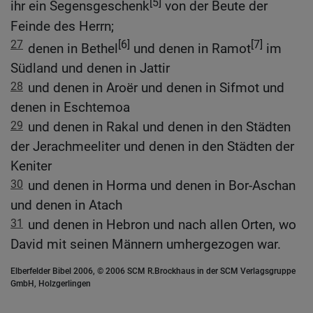
[5]
ihr ein Segensgeschenk
von der Beute der
Feinde des Herrn;
27
[6]
[7]
denen in Bethel
und denen in Ramot
im
Südland und denen in Jattir
28
und denen in Aroër und denen in Sifmot und
denen in Eschtemoa
29
und denen in Rakal und denen in den Städten
der Jerachmeeliter und denen in den Städten der
Keniter
30
und denen in Horma und denen in Bor-Aschan
und denen in Atach
31
und denen in Hebron und nach allen Orten, wo
David mit seinen Männern umhergezogen war.
Elberfelder Bibel 2006, © 2006 SCM R.Brockhaus in der SCM Verlagsgruppe
GmbH, Holzgerlingen