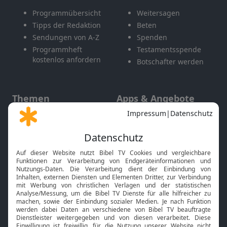
Programmübersicht
Weitersagen
Tipps der Redaktion
Beten
Sendungen von A-Z
Spenden
Programmheft
Testamentsspende
kostenlos anfordern
Botschafter werden
Themen
Apps & Angebote
Gott und Bibel erklärt
Newsletter
Feiertage
Mobile App
Interviews
Kids App
Neuigkeiten
Smart TV
HbbTV
Bibelthek Online-Bibel
Nächster Gottesdienst