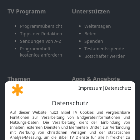
TV Programm
Unterstützen
Programmübersicht
Weitersagen
Tipps der Redaktion
Beten
Sendungen von A-Z
Spenden
Programmheft
Testamentsspende
kostenlos anfordern
Botschafter werden
Themen
Apps & Angebote
Gott und Bibel erklärt
Newsletter
Feiertage
Mobile App
Interviews
Kids App
Neuigkeiten
Smart TV
HbbTV
Bibelthek Online-Bibel
Nächster Gottesdienst