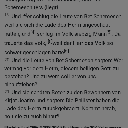
Schemeschiters {liegt}.
19
[4]
Und
er schlug die Leute von Bet-Schemesch,
weil sie sich die Lade des Herrn angeschaut
[4]
[5]
hatten, und
schlug im Volk siebzig Mann
. Da
[6]
trauerte das Volk,
weil der Herr das Volk so
[6]
schwer geschlagen hatte
.
20
Und die Leute von Bet-Schemesch sagten: Wer
vermag vor dem Herrn, diesem heiligen Gott, zu
bestehen? Und zu wem soll er von uns
hinaufziehen?
21
Und sie sandten Boten zu den Bewohnern von
Kirjat-Jearim und sagten: Die Philister haben die
Lade des Herrn zurückgebracht. Kommt herab,
holt sie zu euch hinauf!
Elberfelder Bibel 2006, © 2006 SCM R.Brockhaus in der SCM Verlagsgruppe