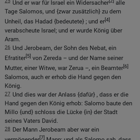
25
[2]
Und er war für Israel ein Widersacher
alle
Tage Salomos, und {zwar zusätzlich} zu dem
[4]
Unheil, das Hadad {bedeutete} ; und er
verabscheute Israel; und er wurde König über
Aram.
26
Und Jerobeam, der Sohn des Nebat, ein
[5]
Efratiter
von Zereda – und der Name seiner
[6]
Mutter, einer Witwe, war Zerua –, ein Beamter
Salomos, auch er erhob die Hand gegen den
König.
27
Und dies war der Anlass {dafür} , dass er die
Hand gegen den König erhob: Salomo baute den
Millo {und} schloss die Lücke {in} der Stadt
seines Vaters David.
28
Der Mann Jerobeam aber war ein
[7]
vermögender
Mann; und als Salomo sah, dass