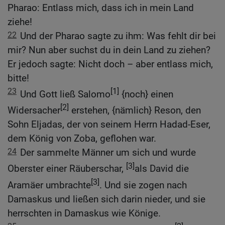
Pharao: Entlass mich, dass ich in mein Land
ziehe!
22
Und der Pharao sagte zu ihm: Was fehlt dir bei
mir? Nun aber suchst du in dein Land zu ziehen?
Er jedoch sagte: Nicht doch – aber entlass mich,
bitte!
23
[1]
Und Gott ließ Salomo
{noch} einen
[2]
Widersacher
erstehen, {nämlich} Reson, den
Sohn Eljadas, der von seinem Herrn Hadad-Eser,
dem König von Zoba, geflohen war.
24
Der sammelte Männer um sich und wurde
[3]
Oberster einer Räuberschar,
als David die
[3]
Aramäer umbrachte
. Und sie zogen nach
Damaskus und ließen sich darin nieder, und sie
herrschten in Damaskus wie Könige.