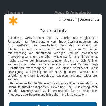
Themen
Apps & Angebote
Gott und Bibel erklärt
Newsletter
Feiertage
Mobile App
Interviews
Kids App
Neuigkeiten
Smart TV
HbbTV
Bibelthek Online-Bibel
Nächster Gottesdienst
Bibel TV
Service
Über uns
Kontakt
Jobs
TV-Empfang
Presse
FAQ
Mediadaten