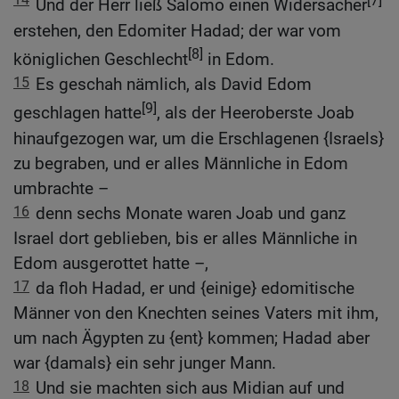
Und der Herr ließ Salomo einen Widersacher
erstehen, den Edomiter Hadad; der war vom
[8]
königlichen Geschlecht
in Edom.
15
Es geschah nämlich, als David Edom
[9]
geschlagen hatte
, als der Heeroberste Joab
hinaufgezogen war, um die Erschlagenen {Israels}
zu begraben, und er alles Männliche in Edom
umbrachte –
16
denn sechs Monate waren Joab und ganz
Israel dort geblieben, bis er alles Männliche in
Edom ausgerottet hatte –,
17
da floh Hadad, er und {einige} edomitische
Männer von den Knechten seines Vaters mit ihm,
um nach Ägypten zu {ent} kommen; Hadad aber
war {damals} ein sehr junger Mann.
18
Und sie machten sich aus Midian auf und