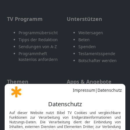
TV Programm
Unterstützen
Programmübersicht
Weitersagen
Tipps der Redaktion
Beten
Sendungen von A-Z
Spenden
Programmheft
Testamentsspende
kostenlos anfordern
Botschafter werden
Themen
Apps & Angebote
Gott und Bibel erklärt
Newsletter
Feiertage
Mobile App
Interviews
Kids App
Neuigkeiten
Smart TV
HbbTV