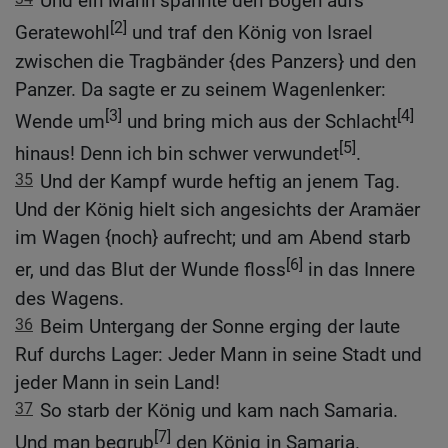
Und ein Mann spannte den Bogen aufs
[2]
Geratewohl
und traf den König von Israel
zwischen die Tragbänder {des Panzers} und den
Panzer. Da sagte er zu seinem Wagenlenker:
[3]
[4]
Wende um
und bring mich aus der Schlacht
[5]
hinaus! Denn ich bin schwer verwundet
.
35
Und der Kampf wurde heftig an jenem Tag.
Und der König hielt sich angesichts der Aramäer
im Wagen {noch} aufrecht; und am Abend starb
[6]
er, und das Blut der Wunde floss
in das Innere
des Wagens.
36
Beim Untergang der Sonne erging der laute
Ruf durchs Lager: Jeder Mann in seine Stadt und
jeder Mann in sein Land!
37
So starb der König und kam nach Samaria.
[7]
Und man begrub
den König in Samaria.