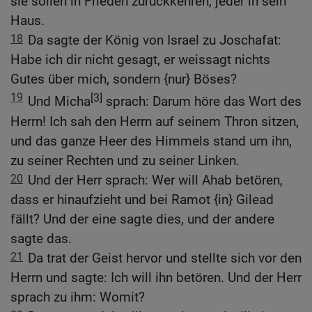
sie sollen in Frieden zurückkehren, jeder in sein
Haus.
18
Da sagte der König von Israel zu Joschafat:
Habe ich dir nicht gesagt, er weissagt nichts
Gutes über mich, sondern {nur} Böses?
19
[3]
Und Micha
sprach: Darum höre das Wort des
Herrn! Ich sah den Herrn auf seinem Thron sitzen,
und das ganze Heer des Himmels stand um ihn,
zu seiner Rechten und zu seiner Linken.
20
Und der Herr sprach: Wer will Ahab betören,
dass er hinaufzieht und bei Ramot {in} Gilead
fällt? Und der eine sagte dies, und der andere
sagte das.
21
Da trat der Geist hervor und stellte sich vor den
Herrn und sagte: Ich will ihn betören. Und der Herr
sprach zu ihm: Womit?