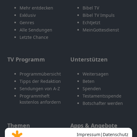
Mehr entdecken
Bibel TV
Exklusiv
Bibel TV Impuls
Genres
EchtJetzt
Alle Sendungen
MeinGottesdienst
Letzte Chance
TV Programm
Unterstützen
Programmübersicht
Weitersagen
Tipps der Redaktion
Beten
Sendungen von A-Z
Spenden
Programmheft
Testamentsspende
kostenlos anfordern
Botschafter werden
Themen
Apps & Angebote