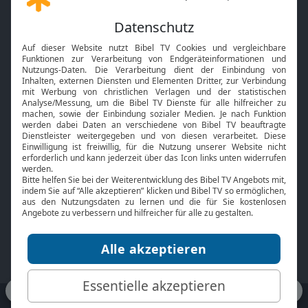
Gott und Bibel erklärt
Newsletter
Feiertage
Mobile App
Interviews
Kids App
Neuigkeiten
Smart TV
HbbTV
Bibelthek Online-Bibel
Nächster Gottesdienst
Bibel TV
Service
Über uns
Kontakt
Jobs
TV-Empfang
Presse
FAQ
Mediadaten
bibeltv.de:
Impressum
Datenschutz