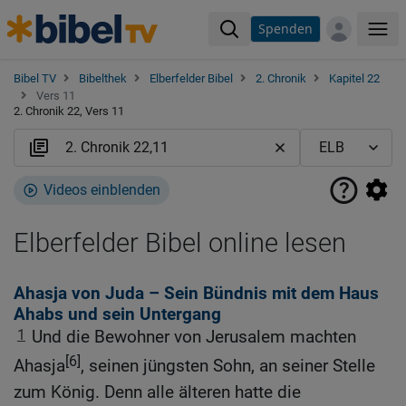
Spenden
Me
Bibel TV
Bibelthek
Elberfelder Bibel
2. Chronik
Kapitel 22
Vers 11
2. Chronik 22, Vers 11
Videos einblenden
Elberfelder Bibel online lesen
Ahasja von Juda – Sein Bündnis mit dem Haus
Ahabs und sein Untergang
1
Und die Bewohner von Jerusalem machten
[6]
Ahasja
, seinen jüngsten Sohn, an seiner Stelle
zum König. Denn alle älteren hatte die