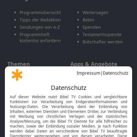
Programmübersicht
Weitersagen
Tipps der Redaktion
Beten
Sendungen von A-Z
Spenden
Programmheft
Testamentsspende
kostenlos anfordern
Botschafter werden
Themen
Apps & Angebote
Gott und Bibel erklärt
Newsletter
Feiertage
Mobile App
Interviews
Kids App
Neuigkeiten
Smart TV
HbbTV
Bibelthek Online-Bibel
Nächster Gottesdienst