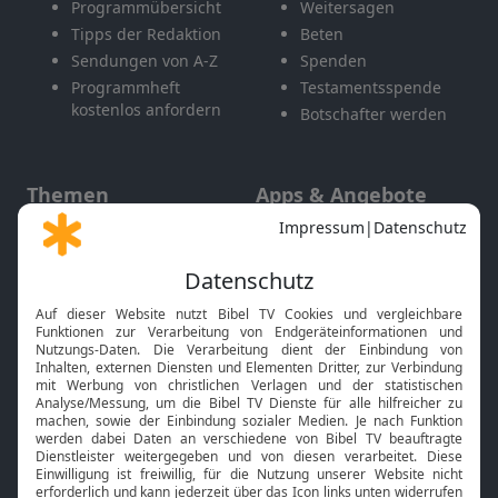
Programmübersicht
Weitersagen
Tipps der Redaktion
Beten
Sendungen von A-Z
Spenden
Programmheft
Testamentsspende
kostenlos anfordern
Botschafter werden
Themen
Apps & Angebote
Gott und Bibel erklärt
Newsletter
Feiertage
Mobile App
Interviews
Kids App
Neuigkeiten
Smart TV
HbbTV
Bibelthek Online-Bibel
Nächster Gottesdienst
Bibel TV
Service