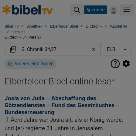
Spenden
Me
Bibel TV
Bibelthek
Elberfelder Bibel
2. Chronik
Kapitel 34
Vers 27
2. Chronik 34, Vers 27
Videos einblenden
Elberfelder Bibel online lesen
Josia von Juda – Abschaffung des
Götzendienstes – Fund des Gesetzbuches –
Bundeserneuerung
1
Acht Jahre war Josia alt, als er König wurde,
und {er} regierte 31 Jahre in Jerusalem.