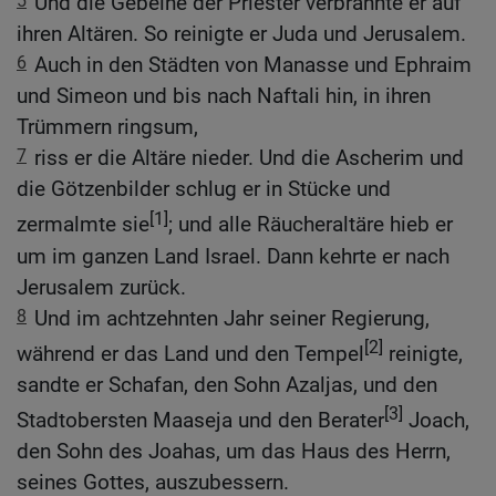
5
Und die Gebeine der Priester verbrannte er auf
ihren Altären. So reinigte er Juda und Jerusalem.
6
Auch in den Städten von Manasse und Ephraim
und Simeon und bis nach Naftali hin, in ihren
Trümmern ringsum,
7
riss er die Altäre nieder. Und die Ascherim und
die Götzenbilder schlug er in Stücke und
[1]
zermalmte sie
; und alle Räucheraltäre hieb er
um im ganzen Land Israel. Dann kehrte er nach
Jerusalem zurück.
8
Und im achtzehnten Jahr seiner Regierung,
[2]
während er das Land und den Tempel
reinigte,
sandte er Schafan, den Sohn Azaljas, und den
[3]
Stadtobersten Maaseja und den Berater
Joach,
den Sohn des Joahas, um das Haus des Herrn,
seines Gottes, auszubessern.