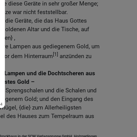
le diese Geräte in sehr großer Menge;
nze war nicht feststellbar.
l die Geräte, die das Haus Gottes
 goldenen Altar und die Tische, auf
gen} ,
 ihre Lampen aus gediegenem Gold, um
[1]
t vor dem Hinterraum
anzünden zu
ie Lampen und die Dochtscheren aus
einstes Gold –
ie Sprengschalen und die Schalen und
diegenem Gold; und den Eingang des
flügel, {die} zum Allerheiligsten
flügel des Hauses zum Tempelraum aus
.Brockhaus in der SCM Verlagsgruppe GmbH, Holzgerlingen