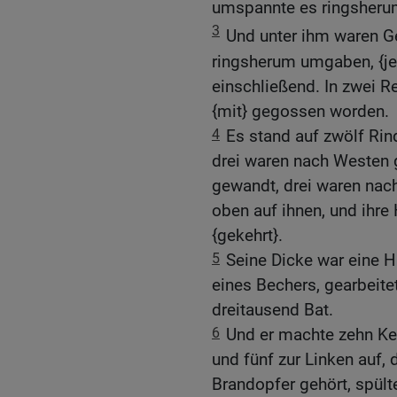
umspannte es ringsheru
3
Und unter ihm waren G
ringsherum umgaben, {je}
einschließend. In zwei R
{mit} gegossen worden.
4
Es stand auf zwölf Rin
drei waren nach Westen 
gewandt, drei waren nac
oben auf ihnen, und ihre 
{gekehrt}.
5
Seine Dicke war eine H
eines Bechers, gearbeitet
dreitausend Bat.
6
Und er machte zehn Kes
und fünf zur Linken auf
Brandopfer gehört, spült