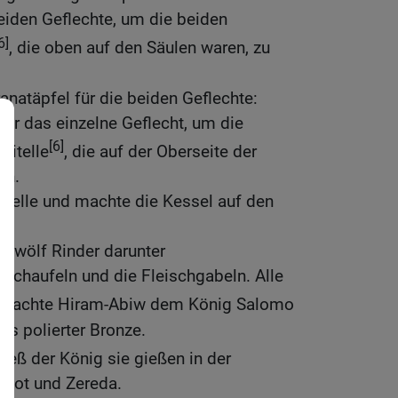
eiden Geflechte, um die beiden
6]
, die oben auf den Säulen waren, zu
anatäpfel für die beiden Geflechte:
für das einzelne Geflecht, um die
[6]
pitelle
, die auf der Oberseite der
en.
stelle und machte die Kessel auf den
 zwölf Rinder darunter
 Schaufeln und die Fleischgabeln. Alle
 machte Hiram-Abiw dem König Salomo
us polierter Bronze.
ließ der König sie gießen in der
kkot und Zereda.