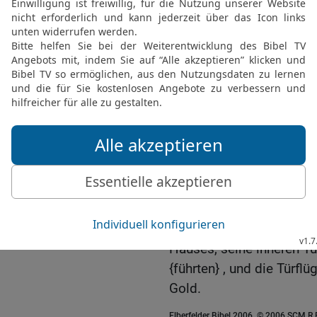
18
Und Salomo machte al
denn das Gewicht der Bro
19
Und Salomo machte al
{brauchte} , und zwar den
denen die Schaubrote {lie
20
und die Leuchter und
sie gemäß der Vorschrif
lassen,
21
und die Blüten und d
Gold – das {alles} war r
22
und die Messer und d
die Feuerbecken aus ge
Hauses, seine inneren Tür
{führten} , und die Tür
Gold.
Elberfelder Bibel 2006, © 2006 SCM R