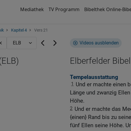
Mediathek
TV Programm
Bibelthek Online-Bibe
nik
Kapitel 4
Vers 21
Videos ausblenden
 (ELB)
Elberfelder Bibel
Tempelausstattung
1
Und er machte einen b
Länge und zwanzig Ellen 
Höhe.
2
Und er machte das Mee
{einen} Rand bis zu sein
fünf Ellen seine Höhe. U