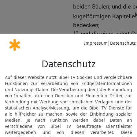
beiden Säulen; und die b
[
kugelförmigen Kapitelle
bedecken;
13
und die vierhundert Gr
zwei Reihen Granatäpfel 
beiden kugelförmigen Ka
Säulen waren, zu bedeck
14
Und er machte die Ge
Gestellen,
15
das eine Meer und die
16
und die Töpfe und die
[7]
dazugehörigen
Geräte
für das Haus des Herrn a
17
[8]
In der Jordanebene
Erdgießerei zwischen Su