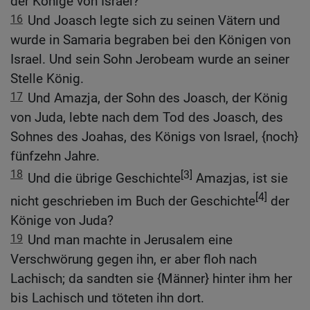
der Könige von Israel?
16
Und Joasch legte sich zu seinen Vätern und
wurde in Samaria begraben bei den Königen von
Israel. Und sein Sohn Jerobeam wurde an seiner
Stelle König.
17
Und Amazja, der Sohn des Joasch, der König
von Juda, lebte nach dem Tod des Joasch, des
Sohnes des Joahas, des Königs von Israel, {noch}
fünfzehn Jahre.
18
[3]
Und die übrige Geschichte
Amazjas, ist sie
[4]
nicht geschrieben im Buch der Geschichte
der
Könige von Juda?
19
Und man machte in Jerusalem eine
Verschwörung gegen ihn, er aber floh nach
Lachisch; da sandten sie {Männer} hinter ihm her
bis Lachisch und töteten ihn dort.