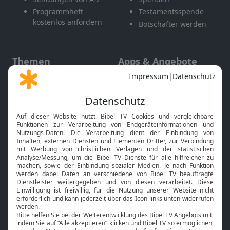
Programmheft
Testamentsspende
kostenlos anfordern
Botschafter werden
Themen
Apps & Angebote
Gott und Bibel erklärt
Newsletter
Feiertage
Mobile App
Interviews
Kids App
Neuigkeiten
Smart TV
HbbTV
Bibelthek Online-Bibel
Nächster Gottesdienst
Bibel TV
Service
Über uns
Kontakt