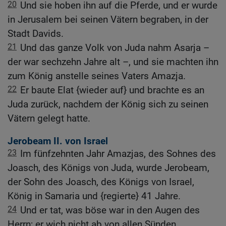
20
Und sie hoben ihn auf die Pferde, und er wurde
in Jerusalem bei seinen Vätern begraben, in der
Stadt Davids.
21
Und das ganze Volk von Juda nahm Asarja –
der war sechzehn Jahre alt –, und sie machten ihn
zum König anstelle seines Vaters Amazja.
22
Er baute Elat {wieder auf} und brachte es an
Juda zurück, nachdem der König sich zu seinen
Vätern gelegt hatte.
Jerobeam II. von Israel
23
Im fünfzehnten Jahr Amazjas, des Sohnes des
Joasch, des Königs von Juda, wurde Jerobeam,
der Sohn des Joasch, des Königs von Israel,
König in Samaria und {regierte} 41 Jahre.
24
Und er tat, was böse war in den Augen des
Herrn; er wich nicht ab von allen Sünden