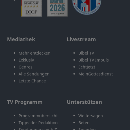
Mediathek
Livestream
Mehr entdecken
Bibel TV
Exklusiv
Bibel TV Impuls
Genres
EchtJetzt
Alle Sendungen
MeinGottesdienst
Letzte Chance
TV Programm
Unterstützen
Programmübersicht
Weitersagen
Tipps der Redaktion
Beten
Sendungen von A-Z
Spenden