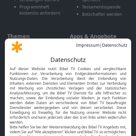
Programmheft
Testamentsspende
kostenlos anfordern
Botschafter werden
Themen
Apps & Angebote
Gott und Bibel erklärt
Newsletter
Feiertage
Mobile App
Interviews
Kids App
Neuigkeiten
Smart TV
HbbTV
Bibelthek Online-Bibel
Nächster Gottesdienst
Bibel TV
Service
Über uns
Kontakt