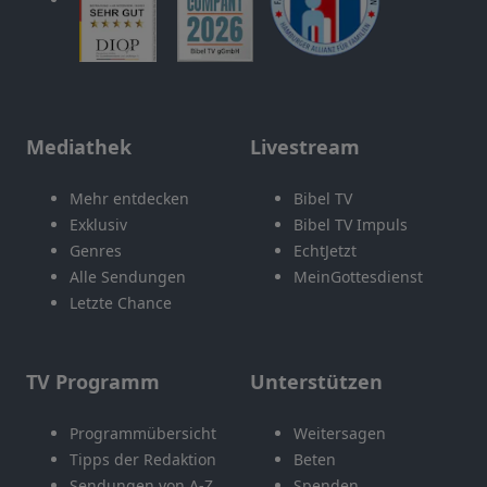
Mediathek
Livestream
Mehr entdecken
Bibel TV
Exklusiv
Bibel TV Impuls
Genres
EchtJetzt
Alle Sendungen
MeinGottesdienst
Letzte Chance
TV Programm
Unterstützen
Programmübersicht
Weitersagen
Tipps der Redaktion
Beten
Sendungen von A-Z
Spenden