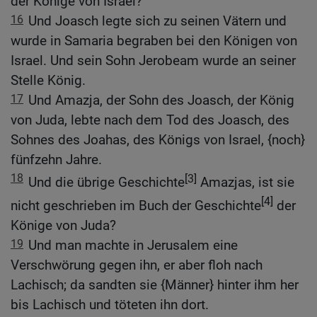
der Könige von Israel?
16
Und Joasch legte sich zu seinen Vätern und
wurde in Samaria begraben bei den Königen von
Israel. Und sein Sohn Jerobeam wurde an seiner
Stelle König.
17
Und Amazja, der Sohn des Joasch, der König
von Juda, lebte nach dem Tod des Joasch, des
Sohnes des Joahas, des Königs von Israel, {noch}
fünfzehn Jahre.
18
[3]
Und die übrige Geschichte
Amazjas, ist sie
[4]
nicht geschrieben im Buch der Geschichte
der
Könige von Juda?
19
Und man machte in Jerusalem eine
Verschwörung gegen ihn, er aber floh nach
Lachisch; da sandten sie {Männer} hinter ihm her
bis Lachisch und töteten ihn dort.