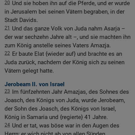
20
Und sie hoben ihn auf die Pferde, und er wurde
in Jerusalem bei seinen Vätern begraben, in der
Stadt Davids.
21
Und das ganze Volk von Juda nahm Asarja –
der war sechzehn Jahre alt –, und sie machten ihn
zum König anstelle seines Vaters Amazja.
22
Er baute Elat {wieder auf} und brachte es an
Juda zurück, nachdem der König sich zu seinen
Vätern gelegt hatte.
Jerobeam II. von Israel
23
Im fünfzehnten Jahr Amazjas, des Sohnes des
Joasch, des Königs von Juda, wurde Jerobeam,
der Sohn des Joasch, des Königs von Israel,
König in Samaria und {regierte} 41 Jahre.
24
Und er tat, was böse war in den Augen des
Herrn; er wich nicht ab von allen Sünden