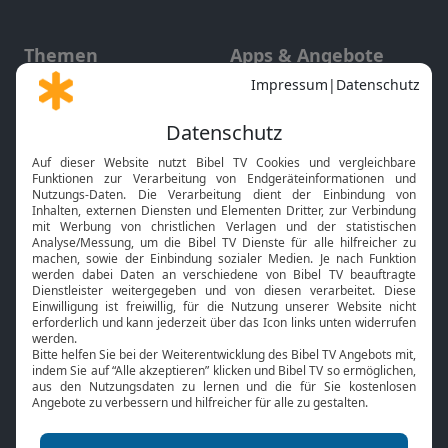
Themen
Apps & Angebote
Gott und Bibel erklärt
Newsletter
Feiertage
Mobile App
Interviews
Kids App
Neuigkeiten
Smart TV
HbbTV
Bibelthek Online-Bibel
Nächster Gottesdienst
Bibel TV
Service
Über uns
Kontakt
Jobs
TV-Empfang
Presse
FAQ
Mediadaten