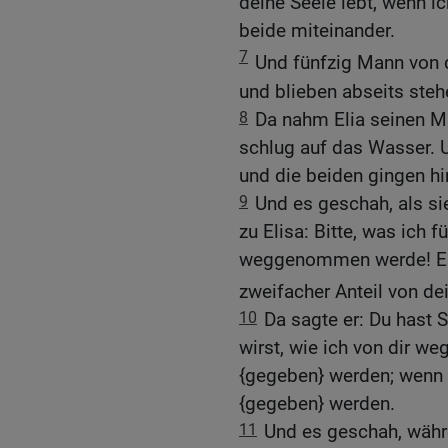
deine Seele lebt, wenn ic
beide miteinander.
7
Und fünfzig Mann von 
und blieben abseits stehe
8
Da nahm Elia seinen M
schlug auf das Wasser. Un
und die beiden gingen h
9
Und es geschah, als si
zu Elisa: Bitte, was ich fü
weggenommen werde! Eli
zweifacher Anteil von de
10
Da sagte er: Du hast
wirst, wie ich von dir 
{gegeben} werden; wenn ab
{gegeben} werden.
11
Und es geschah, währe