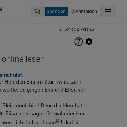
l
Spenden
Anmelden
Menü
2. Könige 2, Vers 25
 online lesen
immelfahrt
er Herr den Elia im Sturmwind zum
wollte, da gingen Elia und Elisa von
: Bleib doch hier! Denn der Herr hat
. Elisa aber sagte: So wahr der Herr
[4]
, wenn ich dich verlasse
! Und sie