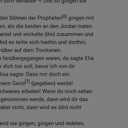
h dich verlasse
! Und so gingen sie
[6]
den Söhnen der Propheten
gingen mit
n, als die beiden an den Jordan traten.
antel und wickelte {ihn} zusammen und
d es teilte sich hierhin und dorthin,
inüber auf dem Trockenen.
e hinübergegangen waren, da sagte Elia
r dich tun soll, bevor ich von dir
sa sagte: Dass mir doch ein
[7]
inem Geist
{gegeben} werde!
 Schweres erbeten! Wenn du mich sehen
weggenommen werde, dann wird dir das
er nicht, dann wird es {dir} nicht
nd sie gingen, gingen und redeten,