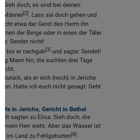
: Sieh doch, es sind bei deinen
[2]
ge Männer
. Lass sie doch gehen und
nicht etwa der Geist des Herrn ihn
einen der Berge oder in eines der Täler
te: Sendet nicht!
[3]
hn, bis er nachgab
und sagte: Sendet!
zig Mann hin; die suchten drei Tage
nicht.
 zurück, als er sich {noch} in Jericho
ihnen: Hatte ich euch nicht gesagt: Geht
ilfe in Jericho, Gericht in Bethel
adt sagten zu Elisa: Sieh doch, die
ie mein Herr sieht. Aber das Wasser ist
[4]
es im Land zu Fehlgeburten
.