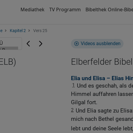
Mediathek
TV Programm
Bibelthek Online-Bibe
ge
Kapitel 2
Vers 25
Videos ausblenden
(ELB)
Elberfelder Bibel
Elia und Elisa – Elias H
1
Und es geschah, als d
Himmel auffahren lassen 
Gilgal fort.
2
Und Elia sagte zu Elisa
mich nach Bethel gesandt
lebt und deine Seele lebt