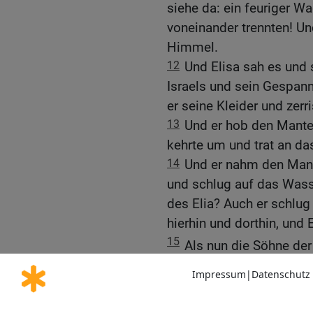
siehe da: ein feuriger Wa
voneinander trennten! Un
Himmel.
12
Und Elisa sah es und 
Israels und sein Gespann
er seine Kleider und zerr
13
Und er hob den Mantel
kehrte um und trat an da
14
Und er nahm den Mante
und schlug auf das Wasse
des Elia? Auch er schlug 
hierhin und dorthin, und 
15
Als nun die Söhne de
waren, ihn sahen, sagten s
Und sie kamen ihm entge
nieder.