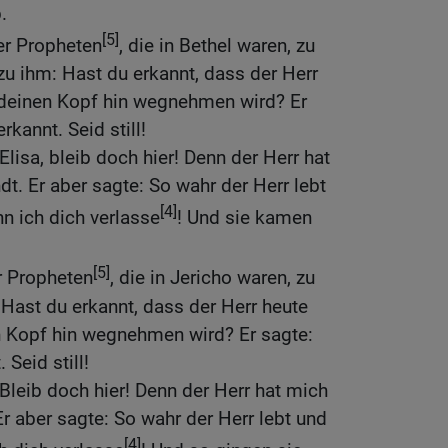
.
[5]
er Propheten
, die in Bethel waren, zu
zu ihm: Hast du erkannt, dass der Herr
 deinen Kopf hin wegnehmen wird? Er
rkannt. Seid still!
Elisa, bleib doch hier! Denn der Herr hat
t. Er aber sagte: So wahr der Herr lebt
[4]
nn ich dich verlasse
! Und sie kamen
[5]
r Propheten
, die in Jericho waren, zu
 Hast du erkannt, dass der Herr heute
n Kopf hin wegnehmen wird? Er sagte:
 Seid still!
 Bleib doch hier! Denn der Herr hat mich
r aber sagte: So wahr der Herr lebt und
[4]