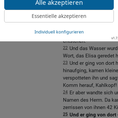
20
Da sagte er: Bringt mi
Und sie brachten sie ihm
21
Und er ging hinaus zu
hinein und sagte: So spr
gesund gemacht. Nicht m
entstehen.
22
Und das Wasser wurd
Wort, das Elisa geredet h
23
Und er ging von dort 
hinaufging, kamen klein
verspotteten ihn und sa
Komm herauf, Kahlkopf!
24
Er aber wandte sich u
Namen des Herrn. Da ka
zerrissen von ihnen 42 K
25
Und er ging von dort