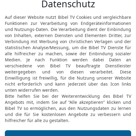
16
Und sie sagten zu ihm
Knechten fünfzig tüchti
deinen Herrn suchen, ob 
weggetragen und ihn auf 
geworfen hat! Er aber sag
17
Doch sie drangen in i
So sandten sie denn fünf
lang, aber sie fanden ihn 
18
Und sie kehrten zu ihm
aufhielt. Da sagte er zu 
nicht hin?
Wundertaten des Elisa: H
19
Und die Männer der St
Lage der Stadt ist gut, w
schlecht, darum kommt 