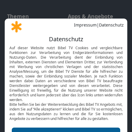
Themen
Apps & Angebote
Gott und Bibel erklärt
Newsletter
Feiertage
Mobile App
Interviews
Kids App
Neuigkeiten
Smart TV
HbbTV
Bibelthek Online-Bibel
Nächster Gottesdienst
Bibel TV
Service
Über uns
Kontakt
Jobs
TV-Empfang
Presse
FAQ
Mediadaten