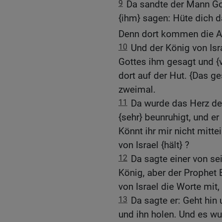
9
Da sandte der Mann Got
{ihm} sagen: Hüte dich d
Denn dort kommen die A
10
Und der König von Isr
Gottes ihm gesagt und {v
dort auf der Hut. {Das ge
zweimal.
11
Da wurde das Herz de
{sehr} beunruhigt, und er
Könnt ihr mir nicht mitt
von Israel {hält} ?
12
Da sagte einer von se
König, aber der Prophet El
von Israel die Worte mit
13
Da sagte er: Geht hin 
und ihn holen. Und es wur