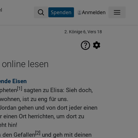
l
Spenden
Anmelden
Menü
2. Könige 6, Vers 18
 online lesen
ende Eisen
[1]
opheten
sagten zu Elisa: Sieh doch,
wohnen, ist zu eng für uns.
Jordan gehen und von dort jeder einen
 einen Ort herrichten, um dort zu
ht hin!
[2]
s den Gefallen
und geh mit deinen