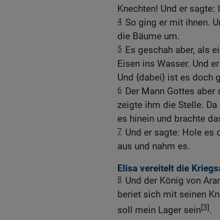
Knechten! Und er sagte: 
4
So ging er mit ihnen. 
die Bäume um.
5
Es geschah aber, als ei
Eisen ins Wasser. Und er
Und {dabei} ist es doch 
6
Der Mann Gottes aber s
zeigte ihm die Stelle. Da
es hinein und brachte 
7
Und er sagte: Hole es d
aus und nahm es.
Elisa vereitelt die Krie
8
Und der König von Aram
beriet sich mit seinen 
[3]
soll mein Lager sein
.