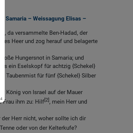
en Samaria – Weissagung Elisas –
ch, da versammelte Ben-Hadad, der
nzes Heer und zog herauf und belagerte
 große Hungersnot in Samaria; und
 bis ein Eselskopf für achtzig {Schekel}
[1]
Taubenmist für fünf {Schekel} Silber
er König von Israel auf der Mauer
[2]
e Frau ihm zu: Hilf
, mein Herr und
r der Herr nicht, woher sollte ich dir
 Tenne oder von der Kelterkufe?