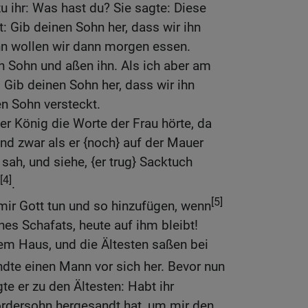
u ihr: Was hast du? Sie sagte: Diese
: Gib deinen Sohn her, dass wir ihn
n wollen wir dann morgen essen.
n Sohn und aßen ihn. Als ich aber am
 Gib deinen Sohn her, dass wir ihn
en Sohn versteckt.
er König die Worte der Frau hörte, da
 und zwar als er {noch} auf der Mauer
sah, und siehe, {er trug} Sacktuch
[4]
.
[5]
 mir Gott tun und so hinzufügen, wenn
nes Schafats, heute auf ihm bleibt!
nem Haus, und die Ältesten saßen bei
dte einen Mann vor sich her. Bevor nun
te er zu den Ältesten: Habt ihr
rdersohn hergesandt hat, um mir den