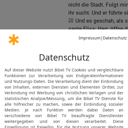
nicht die Stadt. Folgt mi
ihr sucht. Und er führte 
20
Und es geschah, als 
sagte Elisa: Herr, öffne 
sehen! Da öffnete der He
{sie waren} mitten in Sam
21
Und der König von Isra
ich losschlagen, soll ich
22
Er aber sagte: Du soll
die erschlagen, die du 
Bogen gefangen genomme
vor, dass sie essen und 
ziehen!
23
Und er richtete ein gr
und tranken. Dann entließ
Und die Streifscharen A