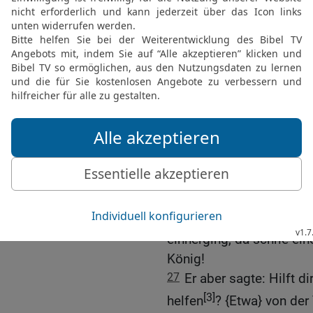
Land Israel.
Hungersnot im belagert
Samarias Rettung
24
Und es geschah dana
König von Aram, sein ga
Samaria.
25
Und es entstand eine
siehe, sie belagerten es,
Silber und ein viertel Kab
{gehandelt} wurden.
26
Und es geschah, als d
einherging, da schrie ein
König!
27
Er aber sagte: Hilft di
[3]
helfen
? {Etwa} von der