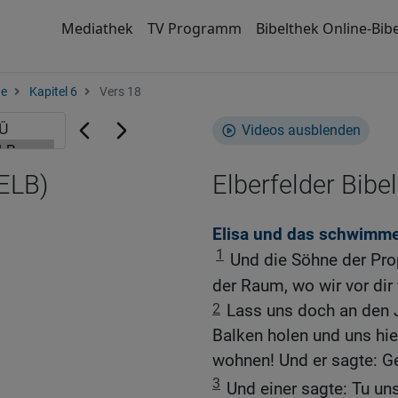
Mediathek
TV Programm
Bibelthek Online-Bibe
ge
Kapitel 6
Vers 18
Videos ausblenden
(ELB)
Elberfelder Bibel
Elisa und das schwimm
1
Und die Söhne der Pr
der Raum, wo wir vor dir 
2
Lass uns doch an den 
Balken holen und uns hier
wohnen! Und er sagte: Ge
3
Und einer sagte: Tu un