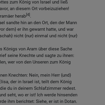
tes zum König von Israel und ließ
avor, an diesem Ort vorbeizuziehen!
[4]
ramäer herab
.
ael sandte hin an den Ort, den der Mann
or dem} er ihn gewarnt hatte, und war
schah} nicht {nur} einmal und nicht {nur}
s Königs von Aram über diese Sache
 rief seine Knechte und sagte zu ihnen:
eilen, wer von den Unseren zum König
inen Knechten: Nein, mein Herr {und}
isa, der in Israel ist, teilt dem König
, die du in deinem Schlafzimmer redest.
und seht, wo er ist! Ich werde hinsenden
de ihm berichtet: Siehe, er ist in Dotan.