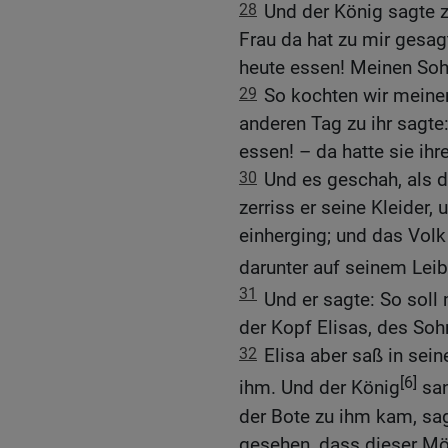
28
Und der König sagte z
Frau da hat zu mir gesagt
heute essen! Meinen Soh
29
So kochten wir meine
anderen Tag zu ihr sagte:
essen! – da hatte sie ihr
30
Und es geschah, als d
zerriss er seine Kleider,
einherging; und das Volk 
darunter auf seinem Leib
31
Und er sagte: So soll
der Kopf Elisas, des Soh
32
Elisa aber saß in sei
[6]
ihm. Und der König
san
der Bote zu ihm kam, sag
gesehen, dass dieser Mö