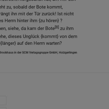
eht zu, sobald der Bote kommt,
ängt ihn mit der Tür zurück! Ist nicht
es Herrn hinter ihm {zu hören} ?
[8]
nen, siehe, da kam der Bote
zu ihm
ehe, dieses Unglück {kommt} von dem
 {länger} auf den Herrn warten?
.Brockhaus in der SCM Verlagsgruppe GmbH, Holzgerlingen