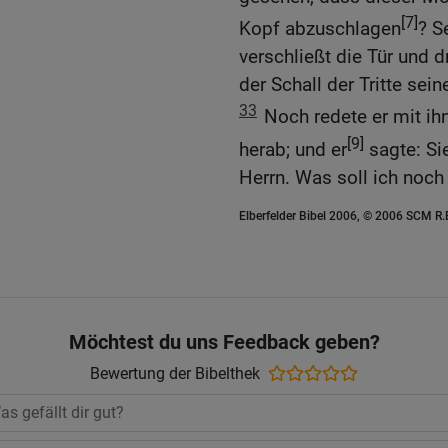
[7]
Kopf abzuschlagen
? S
verschließt die Tür und dr
der Schall der Tritte sein
33
Noch redete er mit ih
[9]
herab; und er
sagte: Si
Herrn. Was soll ich noch
Elberfelder Bibel 2006, © 2006 SCM R
Möchtest du uns Feedback geben?
Bewertung der Bibelthek