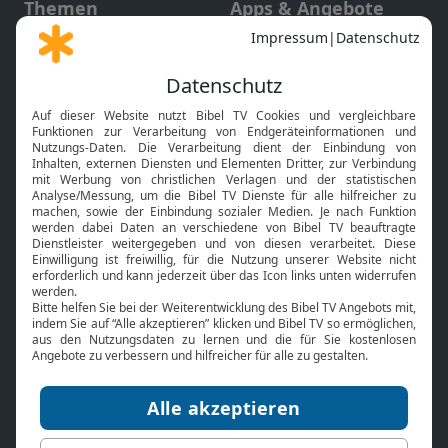
Themen
Apps & Angebote
Gott und Bibel erklärt
Newsletter
Feiertage
Mobile App
Interviews
Kids App
Neuigkeiten
Smart TV
HbbTV
Bibelthek Online-Bibel
Nächster Gottesdienst
Bibel TV
Service
Über uns
Kontakt
Jobs
TV-Empfang
Presse
FAQ
Mediadaten