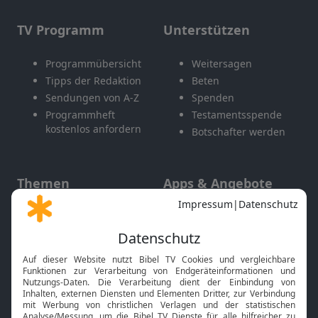
TV Programm
Unterstützen
Programmübersicht
Weitersagen
Tipps der Redaktion
Beten
Sendungen von A-Z
Spenden
Programmheft
Testamentsspende
kostenlos anfordern
Botschafter werden
Themen
Apps & Angebote
Gott und Bibel erklärt
Newsletter
Feiertage
Mobile App
Interviews
Kids App
Neuigkeiten
Smart TV
HbbTV
Bibelthek Online-Bibel