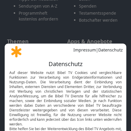
Sendungen von A-Z
Spenden
Programmheft
Testamentsspende
kostenlos anfordern
Botschafter werden
Themen
Apps & Angebote
Gott und Bibel erklärt
Newsletter
Feiertage
Mobile App
Interviews
Kids App
Neuigkeiten
Smart TV
HbbTV
Bibelthek Online-Bibel
Nächster Gottesdienst
Bibel TV
Service