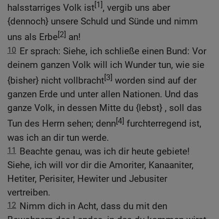
[1]
halsstarriges Volk ist
, vergib uns aber
{dennoch} unsere Schuld und Sünde und nimm
[2]
uns als Erbe
an!
10
Er sprach: Siehe, ich schließe einen Bund: Vor
deinem ganzen Volk will ich Wunder tun, wie sie
[3]
{bisher} nicht vollbracht
worden sind auf der
ganzen Erde und unter allen Nationen. Und das
ganze Volk, in dessen Mitte du {lebst} , soll das
[4]
Tun des Herrn sehen; denn
furchterregend ist,
was ich an dir tun werde.
11
Beachte genau, was ich dir heute gebiete!
Siehe, ich will vor dir die Amoriter, Kanaaniter,
Hetiter, Perisiter, Hewiter und Jebusiter
vertreiben.
12
Nimm dich in Acht, dass du mit den