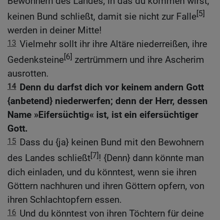
Bewohnern des Landes, in das du kommen wirst,
[5]
keinen Bund schließt, damit sie nicht zur Falle
werden in deiner Mitte!
13
Vielmehr sollt ihr ihre Altäre niederreißen, ihre
[6]
Gedenksteine
zertrümmern und ihre Ascherim
ausrotten.
14
Denn du darfst dich vor keinem andern Gott
{anbetend} niederwerfen; denn der Herr, dessen
Name »Eifersüchtig« ist, ist ein eifersüchtiger
Gott.
15
Dass du {ja} keinen Bund mit den Bewohnern
[7]
des Landes schließt
! {Denn} dann könnte man
dich einladen, und du könntest, wenn sie ihren
Göttern nachhuren und ihren Göttern opfern, von
ihren Schlachtopfern essen.
16
Und du könntest von ihren Töchtern für deine