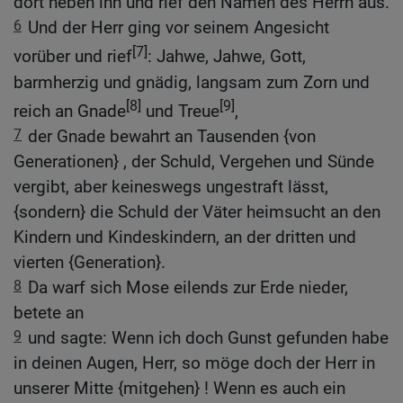
dort neben ihn und rief den Namen des Herrn aus.
6
Und der Herr ging vor seinem Angesicht
[7]
vorüber und rief
: Jahwe, Jahwe, Gott,
barmherzig und gnädig, langsam zum Zorn und
[8]
[9]
reich an Gnade
und Treue
,
7
der Gnade bewahrt an Tausenden {von
Generationen} , der Schuld, Vergehen und Sünde
vergibt, aber keineswegs ungestraft lässt,
{sondern} die Schuld der Väter heimsucht an den
Kindern und Kindeskindern, an der dritten und
vierten {Generation}.
8
Da warf sich Mose eilends zur Erde nieder,
betete an
9
und sagte: Wenn ich doch Gunst gefunden habe
in deinen Augen, Herr, so möge doch der Herr in
unserer Mitte {mitgehen} ! Wenn es auch ein