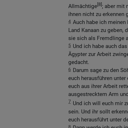
[8]
Allmächtige
; aber mi
ihnen nicht zu erkennen
4
Auch habe ich meinen B
Land Kanaan zu geben, d
sie sich als Fremdlinge 
5
Und ich habe auch das 
Ägypter zur Arbeit zwin
gedacht.
6
Darum sage zu den Söhn
euch herausführen unter 
euch aus ihrer Arbeit ret
ausgestrecktem Arm und 
7
Und ich will euch mir 
sein. Und ihr sollt erkenn
euch herausführt unter d
8
Dann werde ich euch in