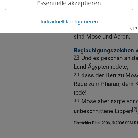
gesprochen hat: Führt d
hinaus nach ihren Heersc
27
Diese sind es, die z
redeten, um die Söhne Is
sind Mose und Aaron.
Beglaubigungszeichen 
28
Und es geschah an de
Land Ägypten redete,
29
dass der Herr zu Mose
Rede zum Pharao, dem Kön
rede!
30
Mose aber sagte vor d
[2]
unbeschnittene Lippen
Elberfelder Bibel 2006, © 2006 SCM R