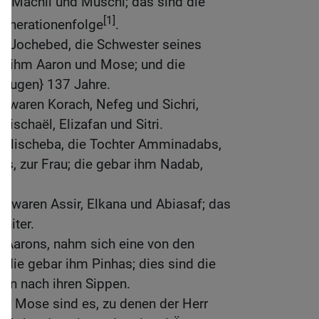
: Machli und Muschi; das sind die
[1]
Generationenfolge
.
 Jochebed, die Schwester seines
bar ihm Aaron und Mose; und die
trugen} 137 Jahre.
r waren Korach, Nefeg und Sichri,
ischaël, Elizafan und Sitri.
 Elischeba, die Tochter Amminadabs,
s, zur Frau; die gebar ihm Nadab,
r.
 waren Assir, Elkana und Abiasaf; das
hiter.
n Aarons, nahm sich eine von den
; die gebar ihm Pinhas; dies sind die
ten nach ihren Sippen.
er Mose sind es, zu denen der Herr