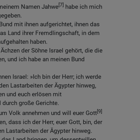
[7]
t meinem Namen Jahwe
habe ich mich
 gegeben.
und mit ihnen aufgerichtet, ihnen das
as Land ihrer Fremdlingschaft, in dem
aufgehalten haben.
Ächzen der Söhne Israel gehört, die die
gen, und ich habe an meinen Bund
en Israel: »Ich bin der Herr; ich werde
den Lastarbeiten der Ägypter hinweg,
ten und euch erlösen mit
durch große Gerichte.
[9]
zum Volk annehmen und will euer Gott
en, dass ich der Herr, euer Gott, bin, der
en Lastarbeiten der Ägypter hinweg.
 das Land bringen, um dessentwillen