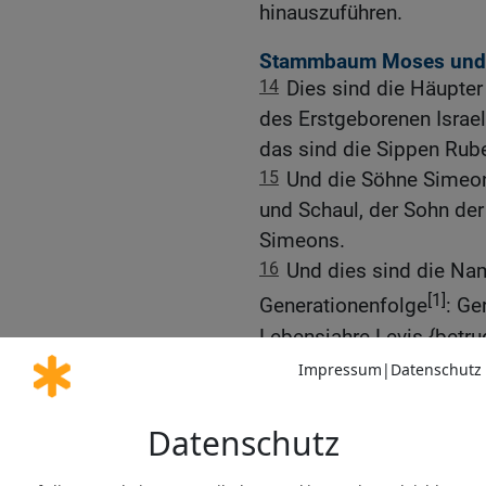
hinauszuführen.
Stammbaum Moses und
14
Dies sind die Häupter
des Erstgeborenen Israel
das sind die Sippen Rub
15
Und die Söhne Simeon
und Schaul, der Sohn der
Simeons.
16
Und dies sind die Nam
[1]
Generationenfolge
: Ge
Lebensjahre Levis {betru
17
Die Söhne Gerschons 
Sippen.
18
Und die Söhne Kehats:
die Lebensjahre Kehats {