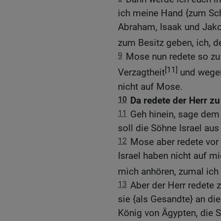
ich meine Hand {zum Sch
Abraham, Isaak und Jako
zum Besitz geben, ich, d
9
Mose nun redete so zu 
[11]
Verzagtheit
und wegen 
nicht auf Mose.
10
Da redete der Herr z
11
Geh hinein, sage dem
soll die Söhne Israel au
12
Mose aber redete vor
Israel haben nicht auf mi
mich anhören, zumal ich
13
Aber der Herr redete 
sie {als Gesandte} an di
König von Ägypten, die 