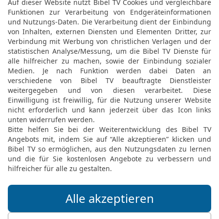
19
Und die Söhne Meraris
Sippen Levis nach ihrer 
20
Und Amram nahm sich
Vaters, zur Frau; die ge
Lebensjahre Amrams {be
21
Die Söhne Jizhars abe
22
und die Söhne Usiëls M
23
Aaron aber nahm sich
die Schwester Nachschon
Abihu, Eleasar und Itama
24
Und die Söhne Korachs
sind die Sippen der Korac
25
Eleasar aber, der Soh
Töchtern Putiëls zur Frau
Familienhäupter der Levi
26
Dieser Aaron und dies