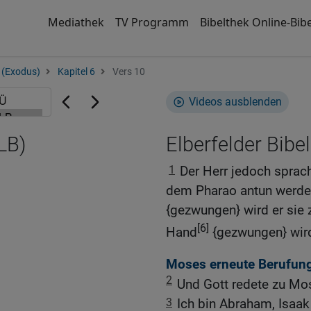
Mediathek
TV Programm
Bibelthek Online-Bibe
 (Exodus)
Kapitel 6
Vers 10
Videos ausblenden
LB)
Elberfelder Bibel
1
Der Herr jedoch sprac
dem Pharao antun werde.
{gezwungen} wird er sie z
[6]
Hand
{gezwungen} wird
Moses erneute Berufung
2
Und Gott redete zu Mo
3
Ich bin Abraham, Isaak