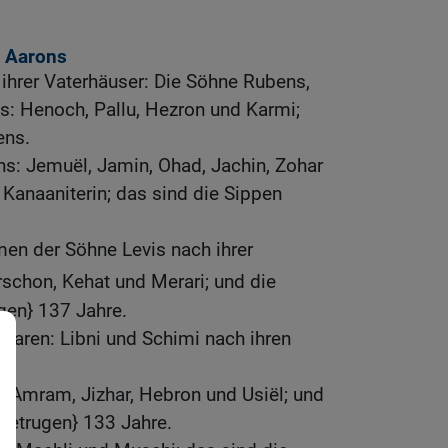
 Aarons
 ihrer Vaterhäuser: Die Söhne Rubens,
s: Henoch, Pallu, Hezron und Karmi;
ens.
s: Jemuël, Jamin, Ohad, Jachin, Zohar
 Kanaaniterin; das sind die Sippen
en der Söhne Levis nach ihrer
rschon, Kehat und Merari; und die
gen} 137 Jahre.
waren: Libni und Schimi nach ihren
 Amram, Jizhar, Hebron und Usiël; und
betrugen} 133 Jahre.