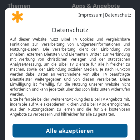
Themen
Apps & Angebote
Gott und Bibel erklärt
Newsletter
Feiertage
Mobile App
Interviews
Kids App
Neuigkeiten
Smart TV
HbbTV
Bibelthek Online-Bibel
Nächster Gottesdienst
Bibel TV
Service
Über uns
Kontakt
Jobs
TV-Empfang
Presse
FAQ
Mediadaten