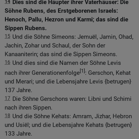
14
Dies sind die Häupter ihrer Vaterhäuser: Die
Söhne Rubens, des Erstgeborenen Israels:
Henoch, Pallu, Hezron und Karmi; das sind die
Sippen Rubens.
15
Und die Söhne Simeons: Jemuël, Jamin, Ohad,
Jachin, Zohar und Schaul, der Sohn der
Kanaaniterin; das sind die Sippen Simeons.
16
Und dies sind die Namen der Söhne Levis
[1]
nach ihrer Generationenfolge
: Gerschon, Kehat
und Merari; und die Lebensjahre Levis {betrugen}
137 Jahre.
17
Die Söhne Gerschons waren: Libni und Schimi
nach ihren Sippen.
18
Und die Söhne Kehats: Amram, Jizhar, Hebron
und Usiël; und die Lebensjahre Kehats {betrugen}
133 Jahre.