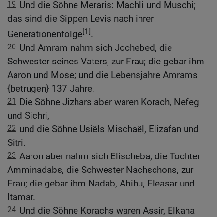
19
Und die Söhne Meraris: Machli und Muschi;
das sind die Sippen Levis nach ihrer
[1]
Generationenfolge
.
20
Und Amram nahm sich Jochebed, die
Schwester seines Vaters, zur Frau; die gebar ihm
Aaron und Mose; und die Lebensjahre Amrams
{betrugen} 137 Jahre.
21
Die Söhne Jizhars aber waren Korach, Nefeg
und Sichri,
22
und die Söhne Usiëls Mischaël, Elizafan und
Sitri.
23
Aaron aber nahm sich Elischeba, die Tochter
Amminadabs, die Schwester Nachschons, zur
Frau; die gebar ihm Nadab, Abihu, Eleasar und
Itamar.
24
Und die Söhne Korachs waren Assir, Elkana