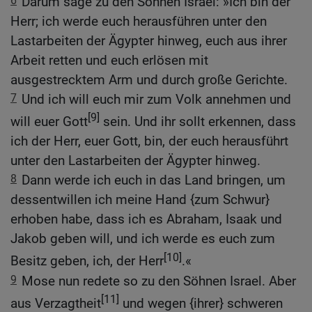
6
Darum sage zu den Söhnen Israel: »Ich bin der
Herr; ich werde euch herausführen unter den
Lastarbeiten der Ägypter hinweg, euch aus ihrer
Arbeit retten und euch erlösen mit
ausgestrecktem Arm und durch große Gerichte.
7
Und ich will euch mir zum Volk annehmen und
[9]
will euer Gott
sein. Und ihr sollt erkennen, dass
ich der Herr, euer Gott, bin, der euch herausführt
unter den Lastarbeiten der Ägypter hinweg.
8
Dann werde ich euch in das Land bringen, um
dessentwillen ich meine Hand {zum Schwur}
erhoben habe, dass ich es Abraham, Isaak und
Jakob geben will, und ich werde es euch zum
[10]
Besitz geben, ich, der Herr
.«
9
Mose nun redete so zu den Söhnen Israel. Aber
[11]
aus Verzagtheit
und wegen {ihrer} schweren