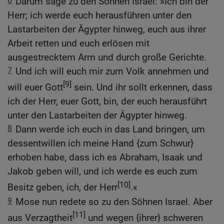
6
Darum sage zu den Söhnen Israel: »Ich bin der
Herr; ich werde euch herausführen unter den
Lastarbeiten der Ägypter hinweg, euch aus ihrer
Arbeit retten und euch erlösen mit
ausgestrecktem Arm und durch große Gerichte.
7
Und ich will euch mir zum Volk annehmen und
[9]
will euer Gott
sein. Und ihr sollt erkennen, dass
ich der Herr, euer Gott, bin, der euch herausführt
unter den Lastarbeiten der Ägypter hinweg.
8
Dann werde ich euch in das Land bringen, um
dessentwillen ich meine Hand {zum Schwur}
erhoben habe, dass ich es Abraham, Isaak und
Jakob geben will, und ich werde es euch zum
[10]
Besitz geben, ich, der Herr
.«
9
Mose nun redete so zu den Söhnen Israel. Aber
[11]
aus Verzagtheit
und wegen {ihrer} schweren