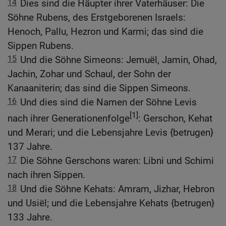
14
Dies sind die Häupter ihrer Vaterhäuser: Die
Söhne Rubens, des Erstgeborenen Israels:
Henoch, Pallu, Hezron und Karmi; das sind die
Sippen Rubens.
15
Und die Söhne Simeons: Jemuël, Jamin, Ohad,
Jachin, Zohar und Schaul, der Sohn der
Kanaaniterin; das sind die Sippen Simeons.
16
Und dies sind die Namen der Söhne Levis
[1]
nach ihrer Generationenfolge
: Gerschon, Kehat
und Merari; und die Lebensjahre Levis {betrugen}
137 Jahre.
17
Die Söhne Gerschons waren: Libni und Schimi
nach ihren Sippen.
18
Und die Söhne Kehats: Amram, Jizhar, Hebron
und Usiël; und die Lebensjahre Kehats {betrugen}
133 Jahre.