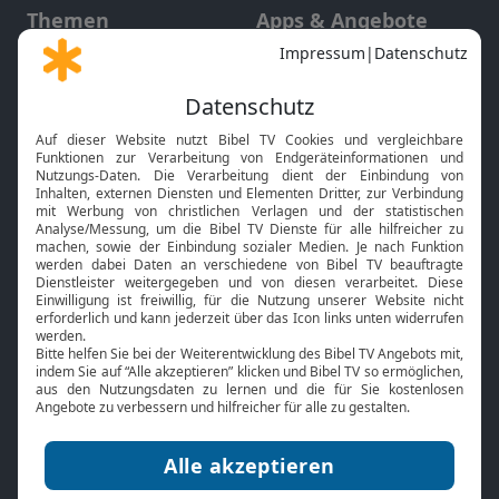
Themen
Apps & Angebote
Gott und Bibel erklärt
Newsletter
Feiertage
Mobile App
Interviews
Kids App
Neuigkeiten
Smart TV
HbbTV
Bibelthek Online-Bibel
Nächster Gottesdienst
Bibel TV
Service
Über uns
Kontakt
Jobs
TV-Empfang
Presse
FAQ
Mediadaten