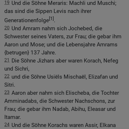
19
Und die Söhne Meraris: Machli und Muschi;
das sind die Sippen Levis nach ihrer
[1]
Generationenfolge
.
20
Und Amram nahm sich Jochebed, die
Schwester seines Vaters, zur Frau; die gebar ihm
Aaron und Mose; und die Lebensjahre Amrams
{betrugen} 137 Jahre.
21
Die Söhne Jizhars aber waren Korach, Nefeg
und Sichri,
22
und die Söhne Usiëls Mischaël, Elizafan und
Sitri.
23
Aaron aber nahm sich Elischeba, die Tochter
Amminadabs, die Schwester Nachschons, zur
Frau; die gebar ihm Nadab, Abihu, Eleasar und
Itamar.
24
Und die Söhne Korachs waren Assir, Elkana