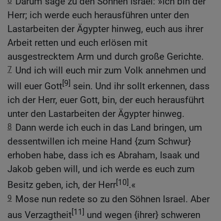
6
Darum sage zu den Söhnen Israel: »Ich bin der
Herr; ich werde euch herausführen unter den
Lastarbeiten der Ägypter hinweg, euch aus ihrer
Arbeit retten und euch erlösen mit
ausgestrecktem Arm und durch große Gerichte.
7
Und ich will euch mir zum Volk annehmen und
[9]
will euer Gott
sein. Und ihr sollt erkennen, dass
ich der Herr, euer Gott, bin, der euch herausführt
unter den Lastarbeiten der Ägypter hinweg.
8
Dann werde ich euch in das Land bringen, um
dessentwillen ich meine Hand {zum Schwur}
erhoben habe, dass ich es Abraham, Isaak und
Jakob geben will, und ich werde es euch zum
[10]
Besitz geben, ich, der Herr
.«
9
Mose nun redete so zu den Söhnen Israel. Aber
[11]
aus Verzagtheit
und wegen {ihrer} schweren