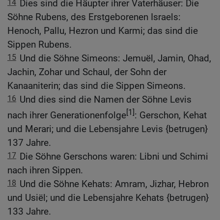
14
Dies sind die Häupter ihrer Vaterhäuser: Die
Söhne Rubens, des Erstgeborenen Israels:
Henoch, Pallu, Hezron und Karmi; das sind die
Sippen Rubens.
15
Und die Söhne Simeons: Jemuël, Jamin, Ohad,
Jachin, Zohar und Schaul, der Sohn der
Kanaaniterin; das sind die Sippen Simeons.
16
Und dies sind die Namen der Söhne Levis
[1]
nach ihrer Generationenfolge
: Gerschon, Kehat
und Merari; und die Lebensjahre Levis {betrugen}
137 Jahre.
17
Die Söhne Gerschons waren: Libni und Schimi
nach ihren Sippen.
18
Und die Söhne Kehats: Amram, Jizhar, Hebron
und Usiël; und die Lebensjahre Kehats {betrugen}
133 Jahre.