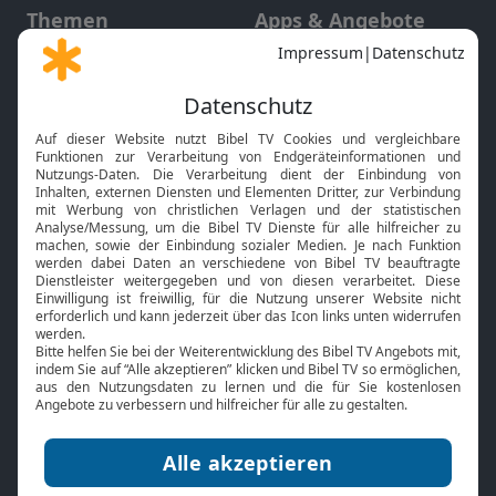
Themen
Apps & Angebote
Gott und Bibel erklärt
Newsletter
Feiertage
Mobile App
Interviews
Kids App
Neuigkeiten
Smart TV
HbbTV
Bibelthek Online-Bibel
Nächster Gottesdienst
Bibel TV
Service
Über uns
Kontakt
Jobs
TV-Empfang
Presse
FAQ
Mediadaten