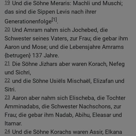
19
Und die Söhne Meraris: Machli und Muschi;
das sind die Sippen Levis nach ihrer
[1]
Generationenfolge
.
20
Und Amram nahm sich Jochebed, die
Schwester seines Vaters, zur Frau; die gebar ihm
Aaron und Mose; und die Lebensjahre Amrams
{betrugen} 137 Jahre.
21
Die Söhne Jizhars aber waren Korach, Nefeg
und Sichri,
22
und die Söhne Usiëls Mischaël, Elizafan und
Sitri.
23
Aaron aber nahm sich Elischeba, die Tochter
Amminadabs, die Schwester Nachschons, zur
Frau; die gebar ihm Nadab, Abihu, Eleasar und
Itamar.
24
Und die Söhne Korachs waren Assir, Elkana