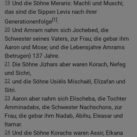
19
Und die Söhne Meraris: Machli und Muschi;
das sind die Sippen Levis nach ihrer
[1]
Generationenfolge
.
20
Und Amram nahm sich Jochebed, die
Schwester seines Vaters, zur Frau; die gebar ihm
Aaron und Mose; und die Lebensjahre Amrams
{betrugen} 137 Jahre.
21
Die Söhne Jizhars aber waren Korach, Nefeg
und Sichri,
22
und die Söhne Usiëls Mischaël, Elizafan und
Sitri.
23
Aaron aber nahm sich Elischeba, die Tochter
Amminadabs, die Schwester Nachschons, zur
Frau; die gebar ihm Nadab, Abihu, Eleasar und
Itamar.
24
Und die Söhne Korachs waren Assir, Elkana