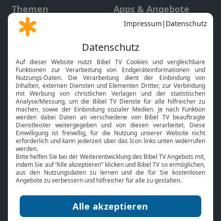
Themen
Apps & Angebote
Gott und Bibel erklärt
Newsletter
Feiertage
Mobile App
Interviews
Kids App
Neuigkeiten
Smart TV
HbbTV
Bibelthek Online-Bibel
Nächster Gottesdienst
Bibel TV
Service
Über uns
Kontakt
Jobs
TV-Empfang
Presse
FAQ
Mediadaten