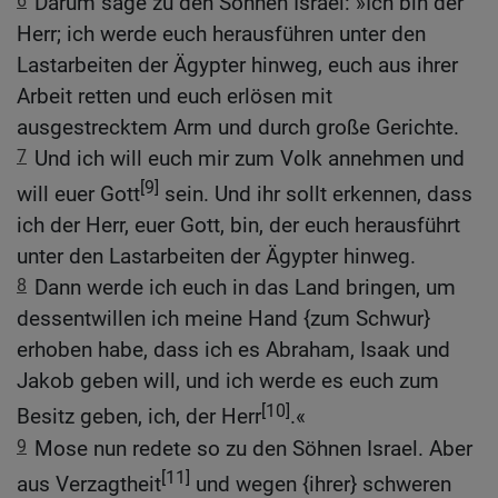
6
Darum sage zu den Söhnen Israel: »Ich bin der
Herr; ich werde euch herausführen unter den
Lastarbeiten der Ägypter hinweg, euch aus ihrer
Arbeit retten und euch erlösen mit
ausgestrecktem Arm und durch große Gerichte.
7
Und ich will euch mir zum Volk annehmen und
[9]
will euer Gott
sein. Und ihr sollt erkennen, dass
ich der Herr, euer Gott, bin, der euch herausführt
unter den Lastarbeiten der Ägypter hinweg.
8
Dann werde ich euch in das Land bringen, um
dessentwillen ich meine Hand {zum Schwur}
erhoben habe, dass ich es Abraham, Isaak und
Jakob geben will, und ich werde es euch zum
[10]
Besitz geben, ich, der Herr
.«
9
Mose nun redete so zu den Söhnen Israel. Aber
[11]
aus Verzagtheit
und wegen {ihrer} schweren