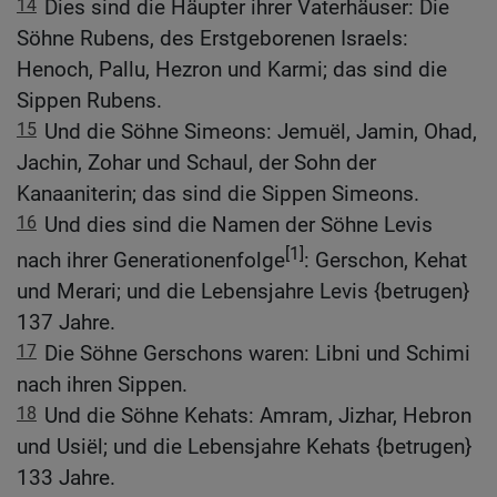
14
Dies sind die Häupter ihrer Vaterhäuser: Die
Söhne Rubens, des Erstgeborenen Israels:
Henoch, Pallu, Hezron und Karmi; das sind die
Sippen Rubens.
15
Und die Söhne Simeons: Jemuël, Jamin, Ohad,
Jachin, Zohar und Schaul, der Sohn der
Kanaaniterin; das sind die Sippen Simeons.
16
Und dies sind die Namen der Söhne Levis
[1]
nach ihrer Generationenfolge
: Gerschon, Kehat
und Merari; und die Lebensjahre Levis {betrugen}
137 Jahre.
17
Die Söhne Gerschons waren: Libni und Schimi
nach ihren Sippen.
18
Und die Söhne Kehats: Amram, Jizhar, Hebron
und Usiël; und die Lebensjahre Kehats {betrugen}
133 Jahre.