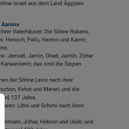
Söhne Israel aus dem Land Ägypten
 Aarons
 ihrer Vaterhäuser: Die Söhne Rubens,
s: Henoch, Pallu, Hezron und Karmi;
ens.
s: Jemuël, Jamin, Ohad, Jachin, Zohar
 Kanaaniterin; das sind die Sippen
en der Söhne Levis nach ihrer
rschon, Kehat und Merari; und die
gen} 137 Jahre.
waren: Libni und Schimi nach ihren
 Amram, Jizhar, Hebron und Usiël; und