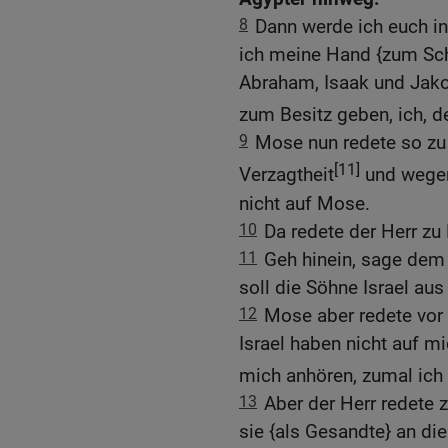
8
Dann werde ich euch in
ich meine Hand {zum Sch
Abraham, Isaak und Jako
zum Besitz geben, ich, d
9
Mose nun redete so zu 
[11]
Verzagtheit
und wegen 
nicht auf Mose.
10
Da redete der Herr z
11
Geh hinein, sage dem
soll die Söhne Israel au
12
Mose aber redete vor
Israel haben nicht auf mi
mich anhören, zumal ich
13
Aber der Herr redete 
sie {als Gesandte} an di