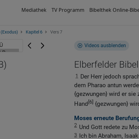
Mediathek
TV Programm
Bibelthek Online-Bibe
 (Exodus)
Kapitel 6
Vers 7
Videos ausblenden
B)
Elberfelder Bibel
1
Der Herr jedoch sprac
dem Pharao antun werde.
{gezwungen} wird er sie z
[6]
Hand
{gezwungen} wird
Moses erneute Berufung
2
Und Gott redete zu Mo
3
Ich bin Abraham, Isaak