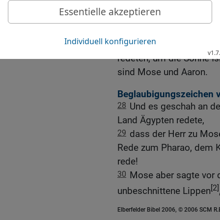
26
Dieser Aaron und dies
gesprochen hat: Führt d
hinaus nach ihren Heersc
27
Diese sind es, die z
redeten, um die Söhne Is
sind Mose und Aaron.
Beglaubigungszeichen 
28
Und es geschah an de
Land Ägypten redete,
29
dass der Herr zu Mose
Rede zum Pharao, dem Kön
rede!
30
Mose aber sagte vor d
[2]
unbeschnittene Lippen
Elberfelder Bibel 2006, © 2006 SCM R