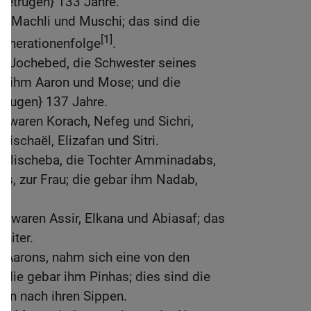
betrugen} 133 Jahre.
: Machli und Muschi; das sind die
[1]
Generationenfolge
.
 Jochebed, die Schwester seines
bar ihm Aaron und Mose; und die
trugen} 137 Jahre.
r waren Korach, Nefeg und Sichri,
ischaël, Elizafan und Sitri.
 Elischeba, die Tochter Amminadabs,
s, zur Frau; die gebar ihm Nadab,
r.
 waren Assir, Elkana und Abiasaf; das
hiter.
n Aarons, nahm sich eine von den
; die gebar ihm Pinhas; dies sind die
ten nach ihren Sippen.