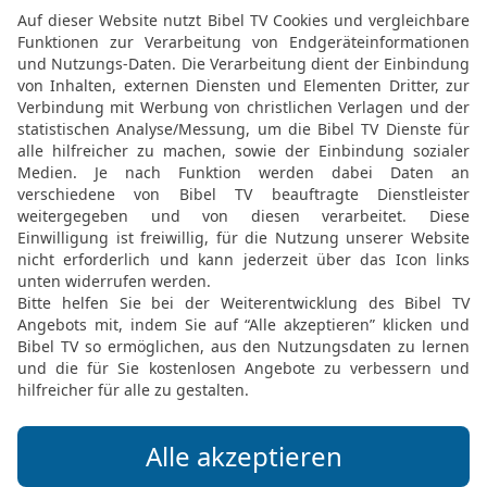
die Lebensjahre Kehats {
19
Und die Söhne Meraris
Sippen Levis nach ihrer 
20
Und Amram nahm sich
Vaters, zur Frau; die ge
Lebensjahre Amrams {be
21
Die Söhne Jizhars abe
22
und die Söhne Usiëls M
23
Aaron aber nahm sich
die Schwester Nachschon
Abihu, Eleasar und Itama
24
Und die Söhne Korachs
sind die Sippen der Korac
25
Eleasar aber, der Soh
Töchtern Putiëls zur Frau
Familienhäupter der Levi