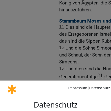
König von Ägypten, die 
hinauszuführen.
Stammbaum Moses und
14
Dies sind die Häupter
des Erstgeborenen Israel
das sind die Sippen Rub
15
Und die Söhne Simeon
und Schaul, der Sohn der
Simeons.
16
Und dies sind die Nam
[1]
Generationenfolge
: Ge
Lebensjahre Levis {betru
17
Die Söhne Gerschons 
Sippen.
18
Und die Söhne Kehats: