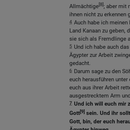
[8]
Allmächtige
; aber mi
ihnen nicht zu erkennen
4
Auch habe ich meinen B
Land Kanaan zu geben, d
sie sich als Fremdlinge 
5
Und ich habe auch das 
Ägypter zur Arbeit zwin
gedacht.
6
Darum sage zu den Söhn
euch herausführen unter 
euch aus ihrer Arbeit ret
ausgestrecktem Arm und 
7
Und ich will euch mir
[9]
Gott
sein. Und ihr soll
Gott, bin, der euch hera
Ägypter hinweg.